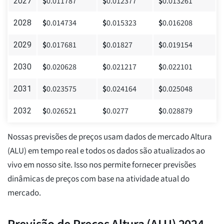
$
0.011787
$
0.012377
$
0.013261
2027
$
0.014734
$
0.015323
$
0.016208
2028
$
0.017681
$
0.01827
$
0.019154
2029
$
0.020628
$
0.021217
$
0.022101
2030
$
0.023575
$
0.024164
$
0.025048
2031
$
0.026521
$
0.0277
$
0.028879
2032
Nossas previsões de preços usam dados de mercado Altura
(ALU) em tempo real e todos os dados são atualizados ao
vivo em nosso site. Isso nos permite fornecer previsões
dinâmicas de preços com base na atividade atual do
mercado.