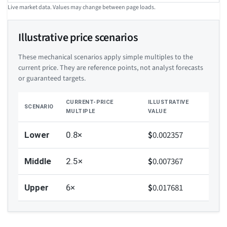
Live market data. Values may change between page loads.
Illustrative price scenarios
These mechanical scenarios apply simple multiples to the
current price. They are reference points, not analyst forecasts
or guaranteed targets.
CURRENT-PRICE
ILLUSTRATIVE
SCENARIO
MULTIPLE
VALUE
$
0.002357
Lower
0.8×
$
0.007367
Middle
2.5×
$
0.017681
Upper
6×