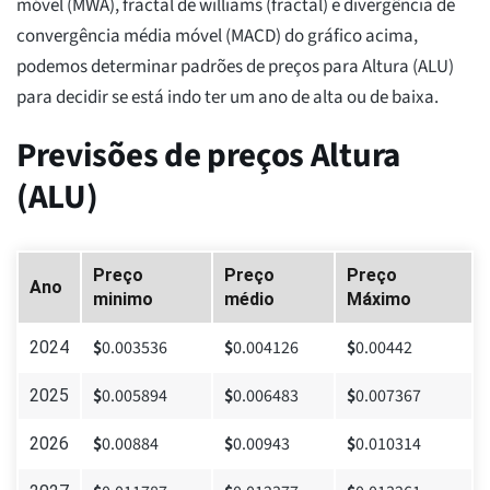
móvel (MWA), fractal de williams (fractal) e divergência de
convergência média móvel (MACD) do gráfico acima,
podemos determinar padrões de preços para Altura (ALU)
para decidir se está indo ter um ano de alta ou de baixa.
Previsões de preços Altura
(ALU)
Preço
Preço
Preço
Ano
minimo
médio
Máximo
$
0.003536
$
0.004126
$
0.00442
2024
$
0.005894
$
0.006483
$
0.007367
2025
$
0.00884
$
0.00943
$
0.010314
2026