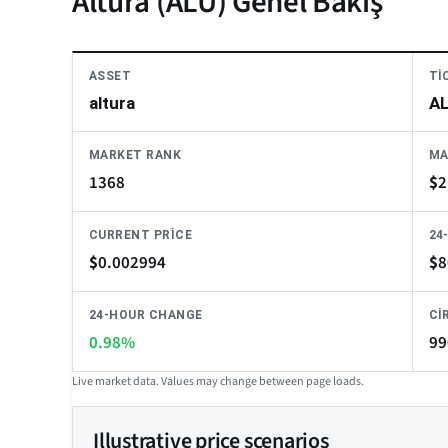
Altura (ALU) Genel Bakış
ASSET
TI
altura
A
MARKET RANK
MA
1368
$
2
CURRENT PRICE
24
$
0.002994
$
8
24-HOUR CHANGE
CI
0.98%
99
Live market data. Values may change between page loads.
Illustrative price scenarios