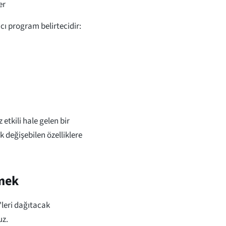
er
cı program belirtecidir:
tkili hale gelen bir
ak değişebilen özelliklere
mek
T'leri dağıtacak
uz.