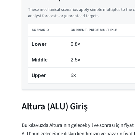
These mechanical scenarios apply simple multiples to the cu
analyst forecasts or guaranteed targets.
SCENARIO
CURRENT-PRICE MULTIPLE
Lower
0.8×
Middle
2.5×
Upper
6×
Altura (ALU) Giriş
Bu kılavuzda Altura'nın gelecek yıl ve sonrası için fiyat
ALU'nun geleceğine ilişkin kendimizin ve pazarın fiyat 