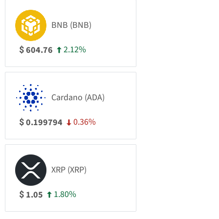
BNB (BNB)
2.12%
604.76
$
Cardano (ADA)
0.36%
0.199794
$
XRP (XRP)
1.80%
1.05
$