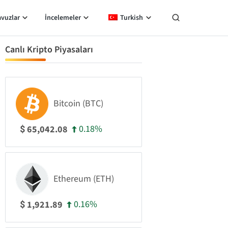
avuzlar
İncelemeler
Turkish
Canlı Kripto Piyasaları
Bitcoin (BTC)
0.18%
65,042.08
$
Ethereum (ETH)
0.16%
1,921.89
$