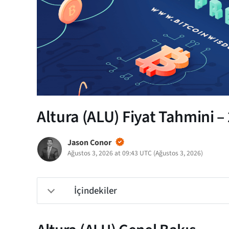
Altura (ALU) Fiyat Tahmini –
Jason Conor
Ağustos 3, 2026 at 09:43 UTC
(
Ağustos 3, 2026
)
İçindekiler