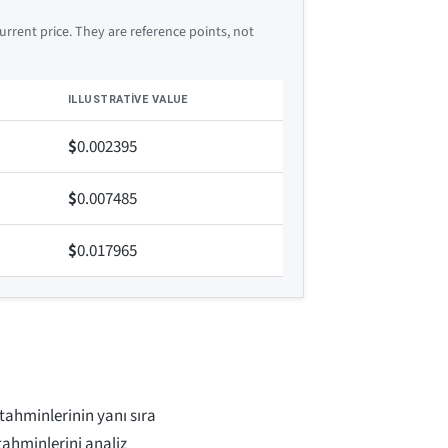
rrent price. They are reference points, not
ILLUSTRATIVE VALUE
$
0.002395
$
0.007485
$
0.017965
 tahminlerinin yanı sıra
tahminlerini analiz