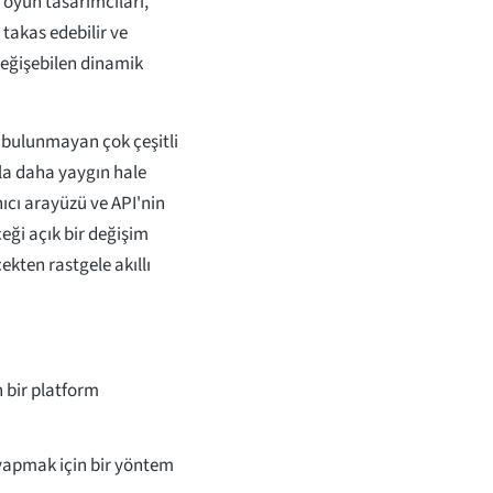
 oyun tasarımcıları,
, takas edebilir ve
k değişebilen dinamik
 bulunmayan çok çeşitli
yla daha yaygın hale
anıcı arayüzü ve API'nin
eceği açık bir değişim
ekten rastgele akıllı
 bir platform
yapmak için bir yöntem