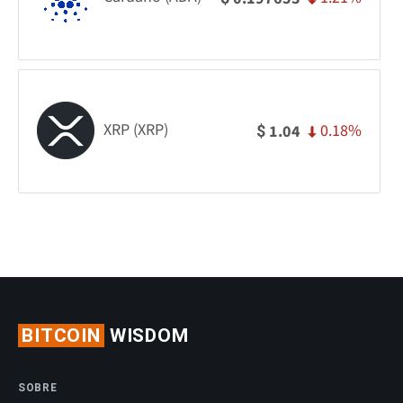
XRP (XRP)
0.18%
1.04
$
BITCOIN
WISDOM
SOBRE