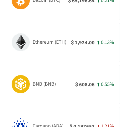
Bitcoin (BTC)
0.21%
65,196.64
$
Ethereum (ETH)
0.13%
1,924.00
$
BNB (BNB)
0.55%
608.06
$
Cardano (ADA)
1.21%
0.197653
$