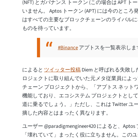
(NFT) とガバナンス トークン (この場合は APT 
いません。 Aptos トークン (APT) には今のと
はすべての主要なブロックチェーンのライバルに
ものを待っています。
#Binance
アプトスを一覧表示しま
によると
ツイッター投稿
Diem と呼ばれる失敗
ロジェクトに取り組んでいた元メタ従業員によっ
チェーン プロジェクトから、「アプトス ネット
機能しており、エコシステム プロジェクトとし
道に乗るでしょう。」ただし、これは Twitter 
摘した内容とはまったく異なります。
ユーザー @paradigmengineer420 によると、Ap
「壊れていて」まったく役に立ちません。このユー