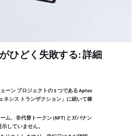
動がひどく失敗する: 詳細
 プロジェクトの 1 つである Aptos
「ジェネシス トランザクション」に続いて稼
、非代替トークン (NFT) とガバナン
まだ提示していません。