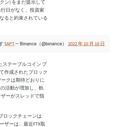
トークン) をまだ提示して
ころ発行日がなく、投資家
なると約束されている
す
$APT
.
2022 年 10 月 18 日
— Binance（@binance）
したステーブルコイン プ
て作成されたブロック
ワークは期待どおりに
ての活動が増加し、軌
ユーザーがスレッドで指
tos ブロックチェーンは
ザーは、最近FTX取