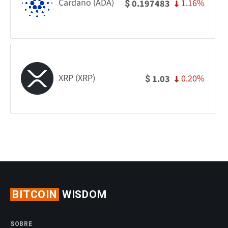
Cardano (ADA)
1.16%
0.197483
$
XRP (XRP)
0.20%
1.03
$
BITCOIN
WISDOM
SOBRE