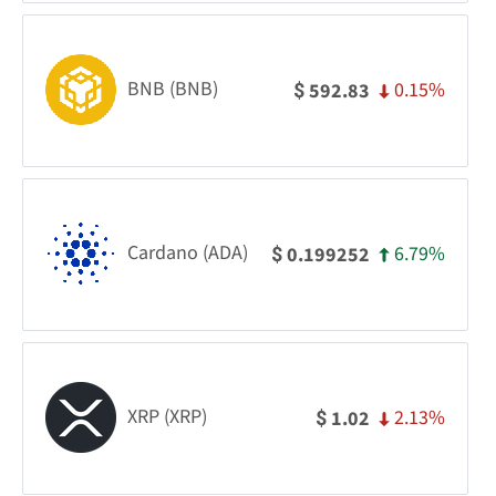
BNB (BNB)
0.15%
592.83
$
Cardano (ADA)
6.79%
0.199252
$
XRP (XRP)
2.13%
1.02
$