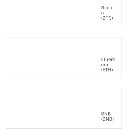
Bitcoi
n
(BTC)
0.82%
64,535.92
$
Ethere
um
(ETH)
2.03%
1,904.59
$
BNB
(BNB)