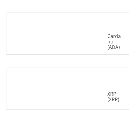
0.44%
593.41
$
Carda
no
(ADA)
1.79%
0.191641
$
XRP
(XRP)
1.05%
1.05
$