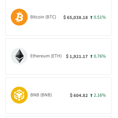
Bitcoin (BTC)
0.51%
65,038.18
$
Ethereum (ETH)
0.76%
1,921.17
$
BNB (BNB)
2.16%
604.82
$