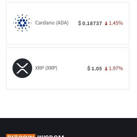
Cardano (ADA)
1.45%
0.18737
$
XRP (XRP)
1.97%
1.05
$