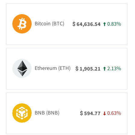
Bitcoin (BTC)
0.83%
64,636.54
$
Ethereum (ETH)
2.13%
1,905.21
$
BNB (BNB)
0.63%
594.77
$