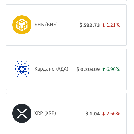
БНБ (БНБ)
1.21%
592.73
$
Кардано (АДА)
6.96%
0.20409
$
XRP (XRP)
2.66%
1.04
$