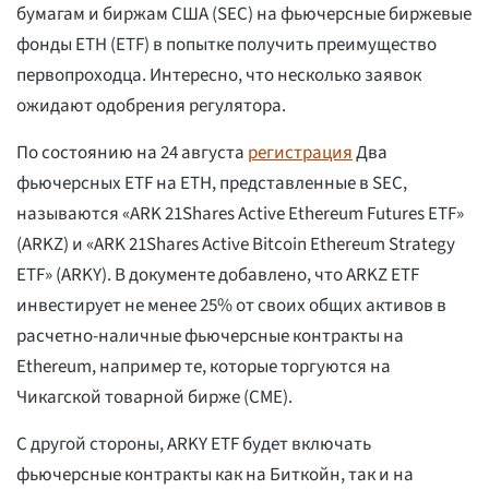
бумагам и биржам США (SEC) на фьючерсные биржевые
фонды ETH (ETF) в попытке получить преимущество
первопроходца. Интересно, что несколько заявок
ожидают одобрения регулятора.
По состоянию на 24 августа
регистрация
Два
фьючерсных ETF на ETH, представленные в SEC,
называются «ARK 21Shares Active Ethereum Futures ETF»
(ARKZ) и «ARK 21Shares Active Bitcoin Ethereum Strategy
ETF» (ARKY). В документе добавлено, что ARKZ ETF
инвестирует не менее 25% от своих общих активов в
расчетно-наличные фьючерсные контракты на
Ethereum, например те, которые торгуются на
Чикагской товарной бирже (CME).
С другой стороны, ARKY ETF будет включать
фьючерсные контракты как на Биткойн, так и на