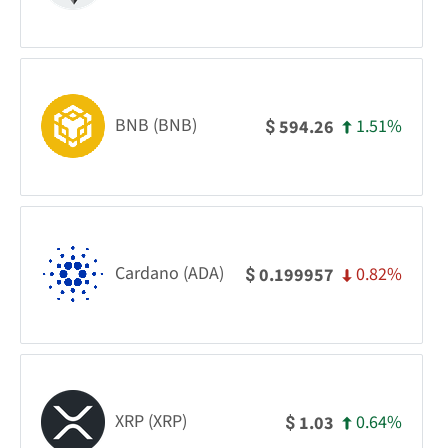
BNB (BNB)
1.51%
594.26
$
Cardano (ADA)
0.82%
0.199957
$
XRP (XRP)
0.64%
1.03
$