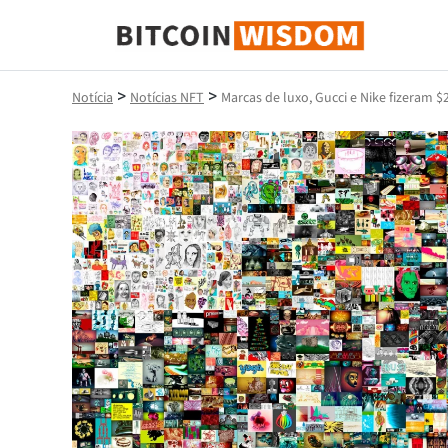
Sabedoria do Bitcoin
>
>
Notícia
Notícias NFT
Marcas de luxo, Gucci e Nike fizeram 