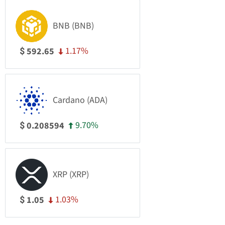
BNB (BNB)
1.17%
592.65
$
Cardano (ADA)
9.70%
0.208594
$
XRP (XRP)
1.03%
1.05
$