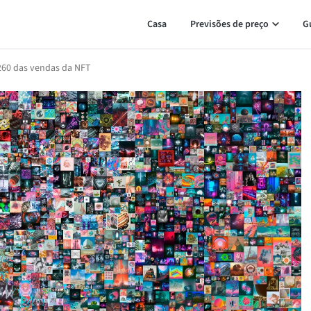
Casa
Previsões de preço
G
$260 das vendas da NFT