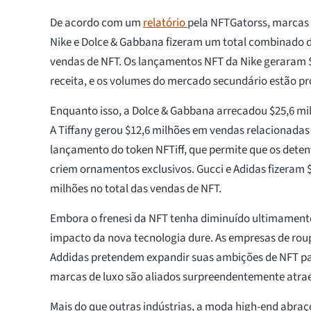
De acordo com um
relatório
pela NFTGatorss, marcas 
Nike e Dolce & Gabbana fizeram um total combinado d
vendas de NFT. Os lançamentos NFT da Nike geraram 
receita, e os volumes do mercado secundário estão pr
Enquanto isso, a Dolce & Gabbana arrecadou $25,6 mi
A Tiffany gerou $12,6 milhões em vendas relacionadas
lançamento do token NFTiff, que permite que os dete
criem ornamentos exclusivos. Gucci e Adidas fizeram $
milhões no total das vendas de NFT.
Embora o frenesi da NFT tenha diminuído ultimamente
impacto da nova tecnologia dure. As empresas de roup
Addidas pretendem expandir suas ambições de NFT pa
marcas de luxo são aliados surpreendentemente atra
Mais do que outras indústrias, a moda high-end abraç