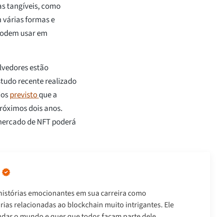
as tangíveis, como
 várias formas e
 podem usar em
olvedores estão
tudo recente realizado
dos
previsto
que a
próximos dois anos.
 mercado de NFT poderá
istórias emocionantes em sua carreira como
tórias relacionadas ao blockchain muito intrigantes. Ele
udar o mundo e quer que todos façam parte dele.