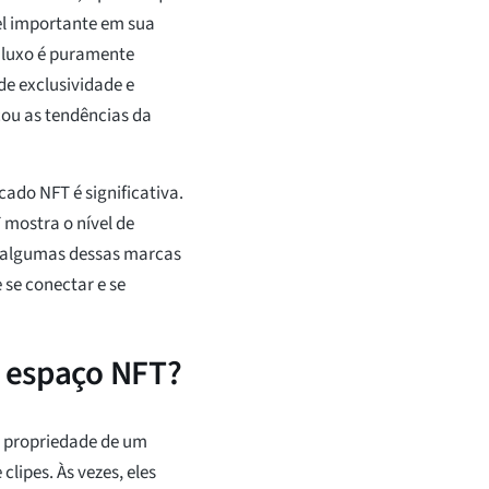
l importante em sua
e luxo é puramente
de exclusividade e
çou as tendências da
ado NFT é significativa.
 mostra o nível de
, algumas dessas marcas
se conectar e se
o espaço NFT?
a propriedade de um
clipes. Às vezes, eles