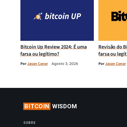
Bitcoin Up Review 2024: É uma
Revisão do B
farsa ou legítimo?
farsa ou legí
Por
Jason Conor
Por
Jason Conor
Agosto 3, 2026
BITCOIN
WISDOM
SOBRE