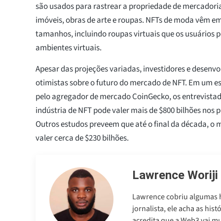
são usados para rastrear a propriedade de mercadori
imóveis, obras de arte e roupas. NFTs de moda vêm em
tamanhos, incluindo roupas virtuais que os usuários
ambientes virtuais.
Apesar das projeções variadas, investidores e desenv
otimistas sobre o futuro do mercado de NFT. Em um es
pelo agregador de mercado CoinGecko, os entrevista
indústria de NFT pode valer mais de $800 bilhões nos 
Outros estudos preveem que até o final da década, o
valer cerca de $230 bilhões.
Lawrence Woriji
Lawrence cobriu algumas h
jornalista, ele acha as his
acredita que a Web3 vai m