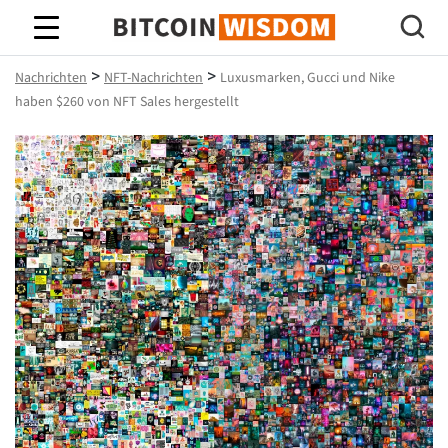
Bitcoin-Weisheit
>
>
Nachrichten
NFT-Nachrichten
Luxusmarken, Gucci und Nike
haben $260 von NFT Sales hergestellt