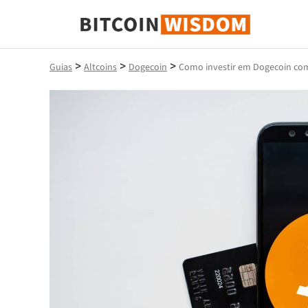
Sabedoria do Bitcoin
>
>
>
Guias
Altcoins
Dogecoin
Como investir em Dogecoin com