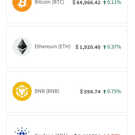
Bitcoin (BTC)
0.11%
64,966.42
$
Ethereum (ETH)
0.37%
1,920.40
$
BNB (BNB)
0.75%
594.74
$