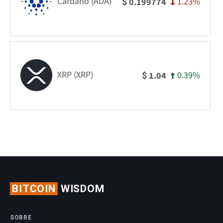
Cardano (ADA)
1.23%
0.199774
$
XRP (XRP)
0.39%
1.04
$
BITCOIN
WISDOM
SOBRE