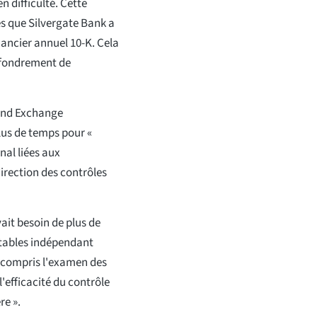
n difficulté. Cette
s que Silvergate Bank a
nancier annuel 10-K. Cela
effondrement de
 and Exchange
lus de temps pour «
nal liées aux
direction des contrôles
vait besoin de plus de
tables indépendant
y compris l'examen des
'efficacité du contrôle
re ».