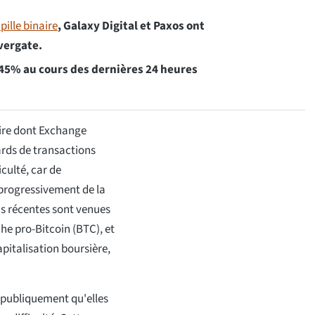
ille binaire
, Galaxy Digital et Paxos ont
lvergate.
e 45% au cours des dernières 24 heures
ire dont Exchange
ards de transactions
culté, car de
progressivement de la
us récentes sont venues
e pro-Bitcoin (BTC), et
apitalisation boursière,
é publiquement qu'elles