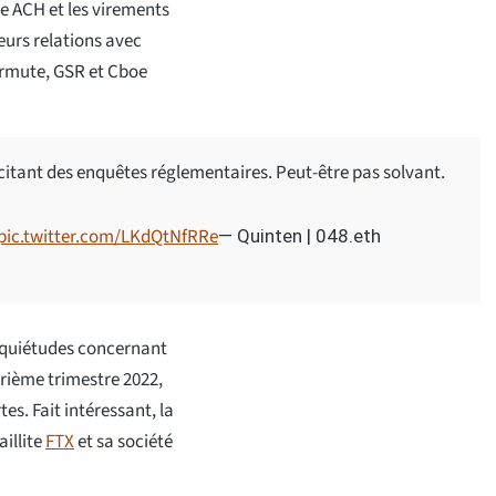
ate ACH et les virements
leurs relations avec
ermute, GSR et Cboe
citant des enquêtes réglementaires. Peut-être pas solvant.
pic.twitter.com/LKdQtNfRRe
— Quinten | 048.eth
 inquiétudes concernant
trième trimestre 2022,
tes. Fait intéressant, la
illite
FTX
et sa société