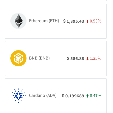
Ethereum (ETH)
0.53%
1,895.43
$
BNB (BNB)
1.35%
586.88
$
Cardano (ADA)
6.47%
0.199689
$