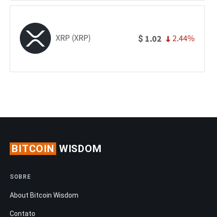
XRP (XRP)
2.44%
1.02
$
BITCOIN
WISDOM
SOBRE
About Bitcoin Wisdom
Contato