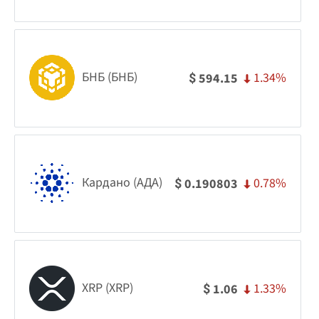
БНБ (БНБ)
1.34%
594.15
$
Кардано (АДА)
0.78%
0.190803
$
XRP (XRP)
1.33%
1.06
$