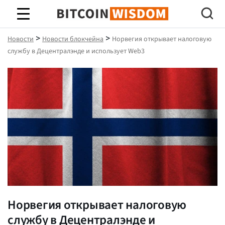
Биткойн Мудрость
>
>
Новости
Новости блокчейна
Норвегия открывает налоговую
службу в Децентралэнде и использует Web3
Норвегия открывает налоговую
службу в Децентралэнде и