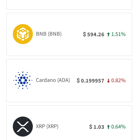
BNB (BNB)
1.51%
594.26
$
Cardano (ADA)
0.82%
0.199957
$
XRP (XRP)
0.64%
1.03
$