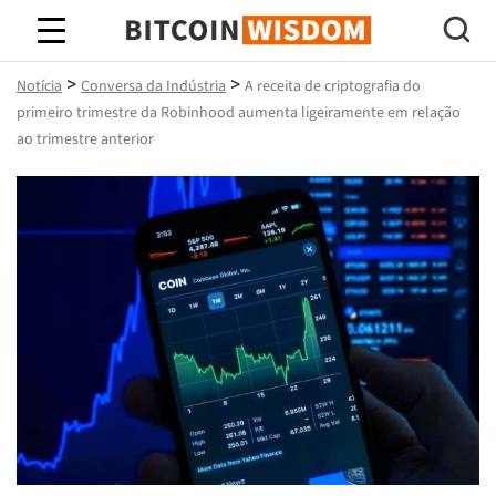
Sabedoria do Bitcoin
>
>
Notícia
Conversa da Indústria
A receita de criptografia do
primeiro trimestre da Robinhood aumenta ligeiramente em relação
ao trimestre anterior