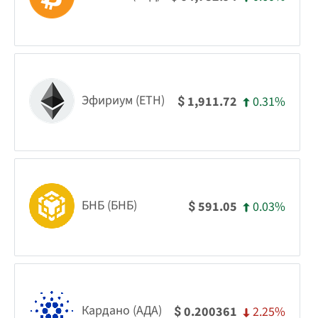
Эфириум (ETH)
0.31%
1,911.72
$
БНБ (БНБ)
0.03%
591.05
$
Кардано (АДА)
2.25%
0.200361
$