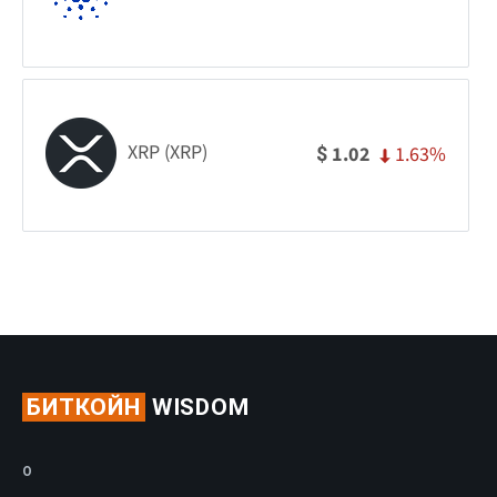
XRP (XRP)
1.63%
1.02
$
БИТКОЙН
WISDOM
О