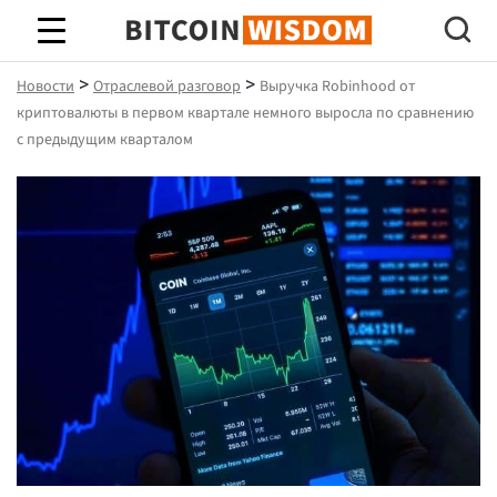
Биткойн Мудрость
>
>
Новости
Отраслевой разговор
Выручка Robinhood от
криптовалюты в первом квартале немного выросла по сравнению
с предыдущим кварталом