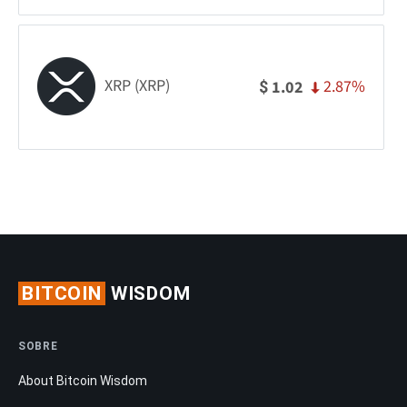
XRP (XRP)
2.87%
1.02
$
BITCOIN
WISDOM
SOBRE
About Bitcoin Wisdom