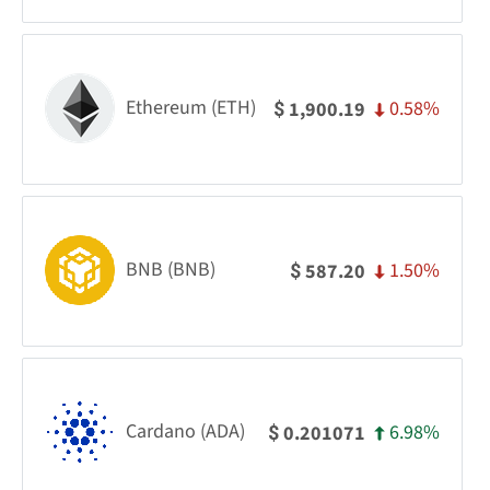
Ethereum (ETH)
0.58%
1,900.19
$
BNB (BNB)
1.50%
587.20
$
Cardano (ADA)
6.98%
0.201071
$