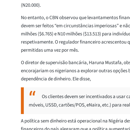
(N20.000).
No entanto, o CBN observou que levantamentos finan
devem ser feitos “em circunstâncias imperiosas” e n
milhões ($6.765) e N10 milhões ($13.513) para indivídu
respetivamente. O regulador financeiro acrescentou q
permitidas uma vez por mês.
O diretor de supervisão bancária, Haruna Mustafa, o
encorajariam os nigerianos a explorar outras opções 
dependência de dinheiro. Ele disse,
Os clientes devem ser incentivados a usar c
móveis, USSD, cartões/POS, eNaira, etc.) para rea
A política sem dinheiro está operacional na Nigéria d
financeiros do país alegaram que a política aumentaria