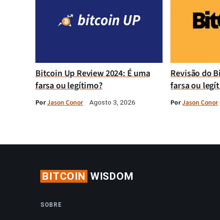
Bitcoin Up Review 2024: É uma
Revisão do B
farsa ou legítimo?
farsa ou legí
Por
Jason Conor
Por
Jason Conor
Agosto 3, 2026
BITCOIN
WISDOM
SOBRE