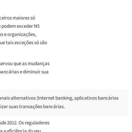
ceiros maiores só
ão podem exceder N5
os e organizações,
ue tais exceções só são
bservou que as mudanças
bancárias e diminuir sua
anais alternativos (Internet banking, aplicativos bancários
lizar suas transações bancárias.
esde 2012. Os reguladores
 a eficiência do seu