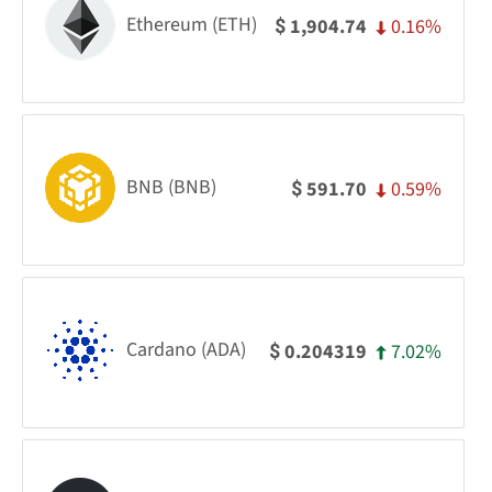
Ethereum (ETH)
0.16%
1,904.74
$
BNB (BNB)
0.59%
591.70
$
Cardano (ADA)
7.02%
0.204319
$