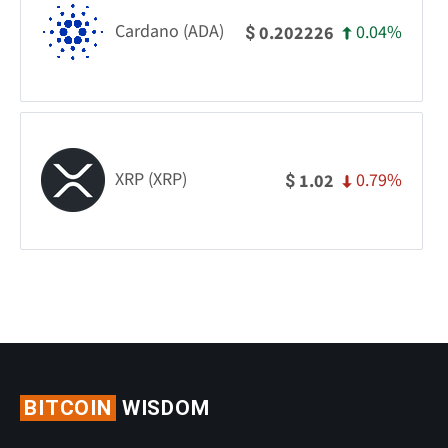
Cardano (ADA)
0.04%
0.202226
$
XRP (XRP)
0.79%
1.02
$
BITCOIN
WISDOM