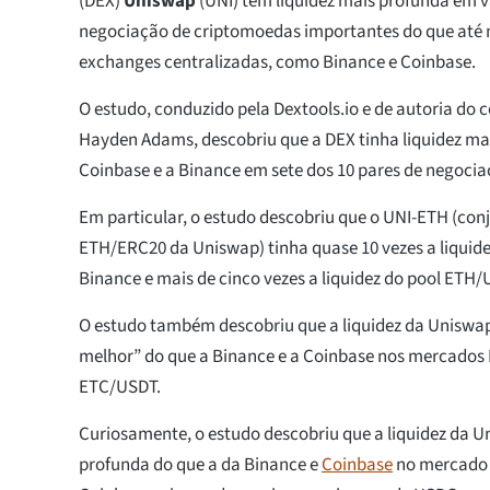
(DEX)
Uniswap
(UNI) tem liquidez mais profunda em v
negociação de criptomoedas importantes do que até
exchanges centralizadas, como Binance e Coinbase.
O estudo, conduzido pela Dextools.io e de autoria do
Hayden Adams, descobriu que a DEX tinha liquidez ma
Coinbase e a Binance em sete dos 10 pares de negociaç
Em particular, o estudo descobriu que o UNI-ETH (con
ETH/ERC20 da Uniswap) tinha quase 10 vezes a liquid
Binance e mais de cinco vezes a liquidez do pool ETH
O estudo também descobriu que a liquidez da Uniswap
melhor” do que a Binance e a Coinbase nos mercado
ETC/USDT.
Curiosamente, o estudo descobriu que a liquidez da U
profunda do que a da Binance e
Coinbase
no mercado