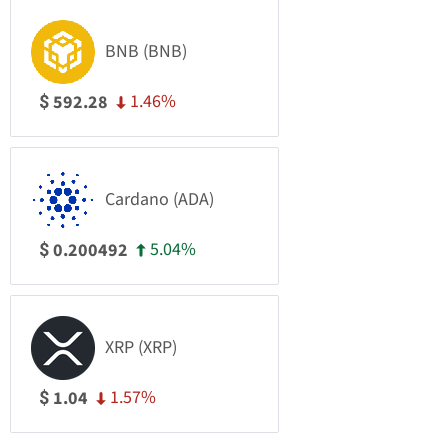
BNB (BNB)
1.46%
592.28
$
Cardano (ADA)
5.04%
0.200492
$
XRP (XRP)
1.57%
1.04
$