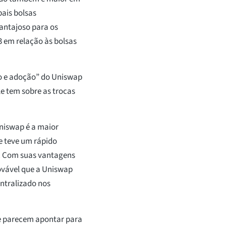
pais bolsas
vantajoso para os
 em relação às bolsas
to e adoção” do Uniswap
e tem sobre as trocas
niswap é a maior
e teve um rápido
. Com suas vantagens
rovável que a Uniswap
ntralizado nos
 e parecem apontar para