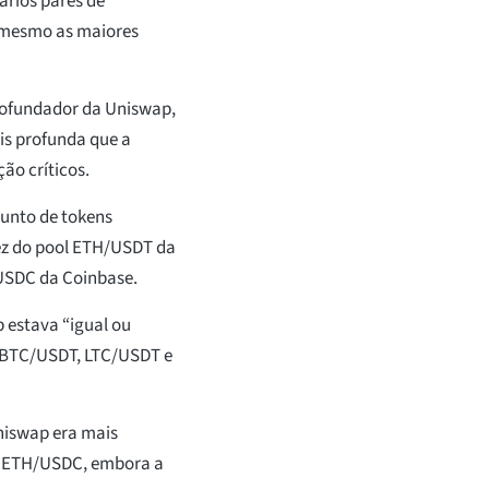
ários pares de
 mesmo as maiores
 cofundador da Uniswap,
is profunda que a
ão críticos.
junto de tokens
ez do pool ETH/USDT da
/USDC da Coinbase.
 estava “igual ou
s BTC/USDT, LTC/USDT e
niswap era mais
 ETH/USDC, embora a