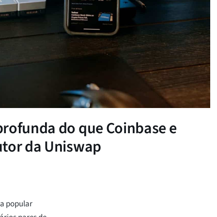
profunda do que Coinbase e
utor da Uniswap
da popular