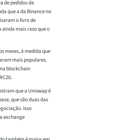
ra de pedidos da
nda que a da Binance no
saram o livro de
 ainda mais raso que o
os meses, à medida que
rnaram mais populares.
na blockchain
ERC20.
mostram que a Uniswap é
base, que são duas das
gociação. Isso
ma exchange
cado também é maior em