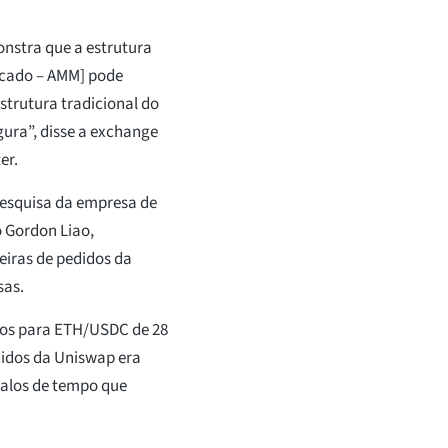
nstra que a estrutura
rcado – AMM] pode
estrutura tradicional do
gura”, disse a exchange
er.
pesquisa da empresa de
 Gordon Liao,
iras de pedidos da
sas.
idos para ETH/USDC de 28
edidos da Uniswap era
valos de tempo que