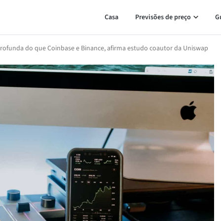
Casa
Previsões de preço
G
profunda do que Coinbase e Binance, afirma estudo coautor da Uniswap