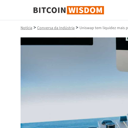
Sabedoria do Bitcoin
>
>
Notícia
Conversa da Indústria
Uniswap tem liquidez mais 