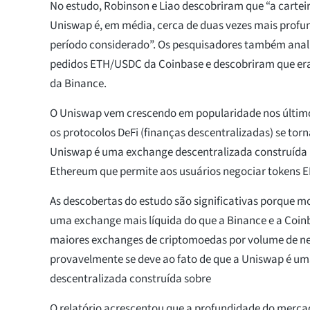
No estudo, Robinson e Liao descobriram que “a cartei
Uniswap é, em média, cerca de duas vezes mais profu
período considerado”. Os pesquisadores também anali
pedidos ETH/USDC da Coinbase e descobriram que era
da Binance.
O Uniswap vem crescendo em popularidade nos últim
os protocolos DeFi (finanças descentralizadas) se to
Uniswap é uma exchange descentralizada construída 
Ethereum que permite aos usuários negociar tokens 
As descobertas do estudo são significativas porque 
uma exchange mais líquida do que a Binance e a Coin
maiores exchanges de criptomoedas por volume de ne
provavelmente se deve ao fato de que a Uniswap é u
descentralizada construída sobre
O relatório acrescentou que a profundidade do mer