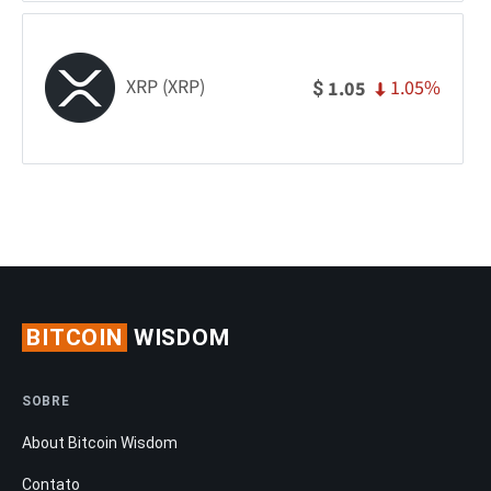
XRP (XRP)
1.05%
1.05
$
BITCOIN
WISDOM
SOBRE
About Bitcoin Wisdom
Contato