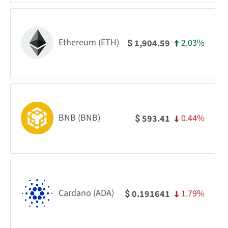
Ethereum (ETH)
2.03%
1,904.59
$
BNB (BNB)
0.44%
593.41
$
Cardano (ADA)
1.79%
0.191641
$