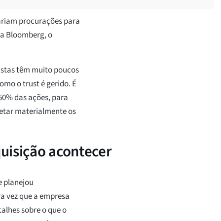
ariam procurações para
a Bloomberg, o
istas têm muito poucos
mo o trust é gerido. É
50% das ações, para
fetar materialmente os
quisição acontecer
e planejou
ra vez que a empresa
talhes sobre o que o