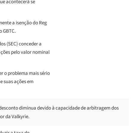
que acontecerá se
amente a isenção do Reg
do GBTC.
dos (SEC) conceder a
ações pelo valor nominal
er o problema mais sério
e suas ações em
desconto diminua devido à capacidade de arbitragem dos
r da Valkyrie.
uzir a taxa de