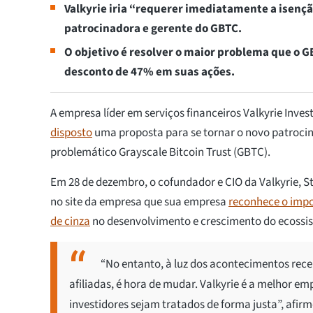
Valkyrie iria “requerer imediatamente a isençã
patrocinadora e gerente do GBTC.
O objetivo é resolver o maior problema que o G
desconto de 47% em suas ações.
A empresa líder em serviços financeiros Valkyrie Inv
disposto
uma proposta para se tornar o novo patrocin
problemático Grayscale Bitcoin Trust (GBTC).
Em 28 de dezembro, o cofundador e CIO da Valkyrie, S
no site da empresa que sua empresa
reconhece o impo
de cinza
no desenvolvimento e crescimento do ecossis
“No entanto, à luz dos acontecimentos rece
afiliadas, é hora de mudar. Valkyrie é a melhor e
investidores sejam tratados de forma justa”, afir