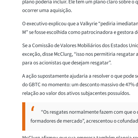
plano poderia incluir. Ele tem um plano claro sobre o 
ocorrer uma aquisição.
O executivo explicou que a Valkyrie “pediria imediat
M” se fosse escolhida como patrocinadora e gestora 
Se a Comissão de Valores Mobiliários dos Estados Uni
exceção, disse McClurg, “isso nos permitiria resgatar 
para os acionistas que desejam resgatar”.
A ação supostamente ajudaria a resolver o que pode s
do GBTC no momento: um desconto massivo de 47% d
relação ao valor dos ativos subjacentes possuídos.
“Os resgates normalmente fazem com que o 
formadores de mercado”, acrescentou o cofundado
McClurg afirmou que sua empresa também planeja red