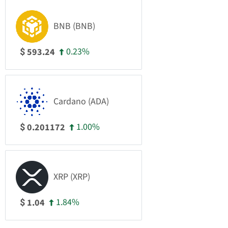
BNB (BNB)
0.23%
593.24
$
Cardano (ADA)
1.00%
0.201172
$
XRP (XRP)
1.84%
1.04
$