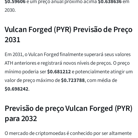
$
0.59606
e um preço anual próximo acima
$
0.638636
em
2030.
Vulcan Forged (PYR) Previsão de Preço
2031
Em 2031, o Vulcan Forged finalmente superará seus valores
ATH anteriores e registrará novos níveis de preços. O preço
mínimo poderia ser
$
0.681212
e potencialmente atingir um
valor de preço máximo de
$
0.723788
, com média de
$
0.698242
.
Previsão de preço Vulcan Forged (PYR)
para 2032
O mercado de criptomoedas é conhecido por ser altamente