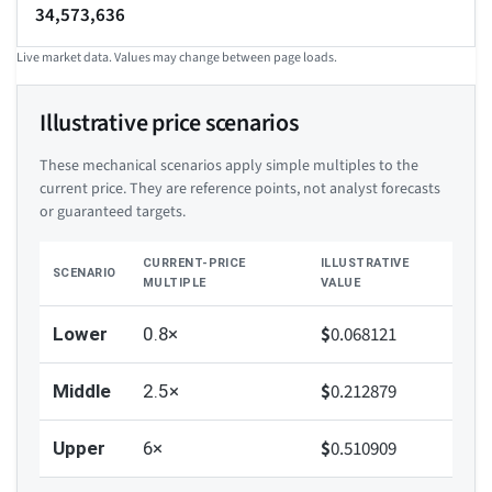
34,573,636
Live market data. Values may change between page loads.
Illustrative price scenarios
These mechanical scenarios apply simple multiples to the
current price. They are reference points, not analyst forecasts
or guaranteed targets.
CURRENT-PRICE
ILLUSTRATIVE
SCENARIO
MULTIPLE
VALUE
$
0.068121
Lower
0.8×
$
0.212879
Middle
2.5×
$
0.510909
Upper
6×