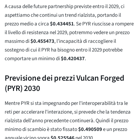
A causa delle future partnership previste entro il 2029, ci
aspettiamo che continui un trend rialzista, portando il
prezzo medio a circa
$
0.434451
. Se PYR riuscisse a rompere
il livello di resistenza nel 2029, potremmo vedere un prezzo
massimo di
$
0.455473
, l’incapacità di raccogliere il
sostegno di cui il PYR ha bisogno entro il 2029 potrebbe
comportare un minimo di
$
0.420437
.
Previsione dei prezzi Vulcan Forged
(PYR) 2030
Mentre PYR si sta impegnando per l'interoperabilità tra le
reti per accelerare l'interazione, si prevede che la tendenza
rialzista dell'anno precedente continuerà. Quindi il prezzo
minimo di scambio è stato fissato
$
0.490509
e un prezzo
annuale vicino sopra
$
0.525546
nel 2030.