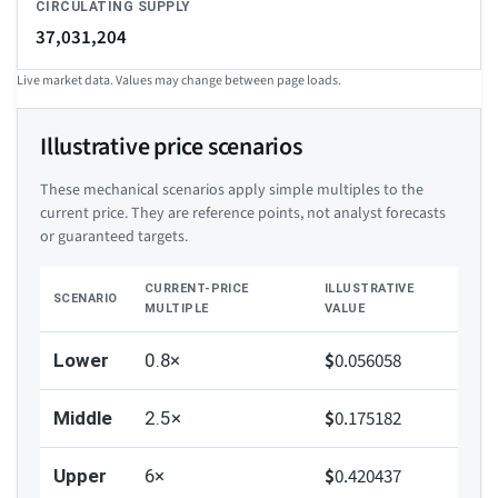
CIRCULATING SUPPLY
37,031,204
Live market data. Values may change between page loads.
Illustrative price scenarios
These mechanical scenarios apply simple multiples to the
current price. They are reference points, not analyst forecasts
or guaranteed targets.
CURRENT-PRICE
ILLUSTRATIVE
SCENARIO
MULTIPLE
VALUE
$
0.056058
Lower
0.8×
$
0.175182
Middle
2.5×
$
0.420437
Upper
6×