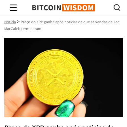
Sabedoria do Bitcoin
>
Notícia
Preço do XRP ganha após notícias de que as vendas de Jed
MacCaleb terminaram