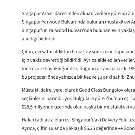
Singapur Arazi İdaresi'nden alınan verilere göre Su Zh
Singapur Yarwood Bulvarı'nda bulunan müstakil evi Ara
Singapur'un Yarwood Bulvarı'nda bulunan evin yaklaşı
alındığı bildirildi.
Çiftin, evi satın aldıktan birkaç ay sonra evin tapusun
için vakfa devrettiği bildirildi. Ayrıca elde edilen ver
metrekare büyüklüğünde olduğunu ortaya çıkardı. 1990 
bu projeden önce yalnızca bir kez ve şu anki sahibi Zhu'
Müstakil daire, yerel olarak Good Class Bungalov olara
seçkinlerini barındırıyor. Bulgulara göre Zhu'nun eşi 
$28,5 milyonun üzerinde olan başka bir müstakil evi va
Halen tadilatta olan ev, Singapur'daki Dalvery Yolu üz
Ayrıca, çiftin şu anda yaklaşık $6.25 değerinde ve Go