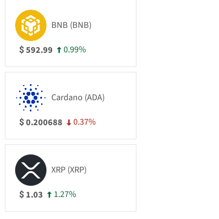
BNB (BNB)
0.99%
592.99
$
Cardano (ADA)
0.37%
0.200688
$
XRP (XRP)
1.27%
1.03
$