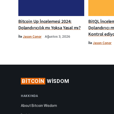
Bitcoin Up İncelemesi 2024:
BitQL İncelem
Dolandırıcılık mı Yoksa Yasal mı?
Dolandırıcı m
Kontrol ediy
İle
Jason Conor
Ağustos 3, 2026
İle
Jason Conor
BITCOIN
WISDOM
HAKKINDA
About Bitcoin Wisdom