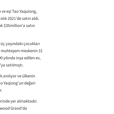
u ve eşi Tao Yaquiong,
lık 2021'de satın aldı.
k $35million'a satın
u üç yaşındaki çocukları
iler, muhteşem meskenin 31
yılında inşa edilen ev,
ya satılmıştı.
k anılıyor ve ülkenin
Tao Yaqiong'un değeri
r.
erinde yer almaktadır.
odwood Grand'da