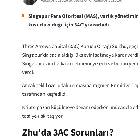
Ağustos 3, 2026 at 09:43 UTC
(
Ağustos 3, 2026
)
Singapur Para Otoritesi (MAS), varlık yönetimi
kusurlu olduğu için 3AC'yi azarladı.
Three Arrows Capital (3AC) Kurucu Ortağı Su Zhu, geçe
Singapur'da satın aldığı lüks evini satmaya karar verdi
Singapur evini halka arz etmemeyi seçti ve bunun yerin
verdi.
Ancak teklif özel odaklı olmasına rağmen Primitive Ca
tarafından keşfedildi.
Kripto pazarı küçülmeye devam ederken, mücadele ede
tasfiye riski taşıyor.
Zhu'da 3AC Sorunları?