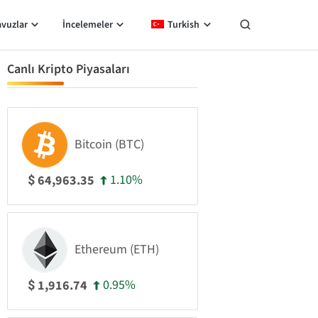
avuzlar
İncelemeler
Turkish
Canlı Kripto Piyasaları
Bitcoin (BTC)
1.10%
64,963.35
$
Ethereum (ETH)
0.95%
1,916.74
$