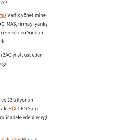
var.
mış
Varlık yönetimine
AC. MAS, firmayı yanlış
n izin verilen Yönetim
adı.
3AC'yi alt üst eden
eğil.
 ve $2 trilyonun
rak,
FTX
CEO Sam
e mücadele edebileceği
l Salvador
Bitcoin