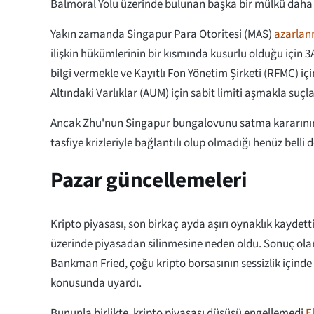
Balmoral Yolu üzerinde bulunan başka bir mülkü daha 
Yakın zamanda Singapur Para Otoritesi (MAS)
azarlan
ilişkin hükümlerinin bir kısmında kusurlu olduğu için 3
bilgi vermekle ve Kayıtlı Fon Yönetim Şirketi (RFMC) içi
Altındaki Varlıklar (AUM) için sabit limiti aşmakla suçl
Ancak Zhu'nun Singapur bungalovunu satma kararının 
tasfiye krizleriyle bağlantılı olup olmadığı henüz belli d
Pazar güncellemeleri
Kripto piyasası, son birkaç ayda aşırı oynaklık kaydetti
üzerinde piyasadan silinmesine neden oldu. Sonuç ola
Bankman Fried, çoğu kripto borsasının sessizlik içind
konusunda uyardı.
Bununla birlikte, kripto piyasası düşüşü engellemedi
E