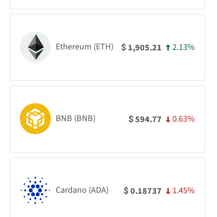
Ethereum (ETH)
2.13%
1,905.21
$
BNB (BNB)
0.63%
594.77
$
Cardano (ADA)
1.45%
0.18737
$