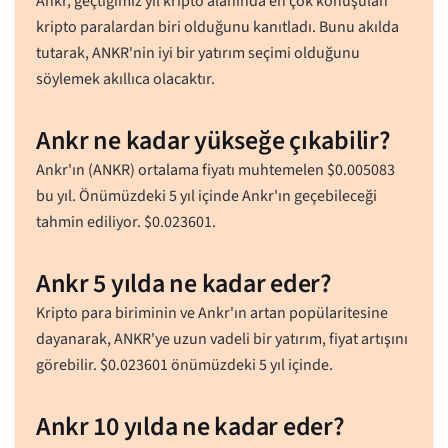
Ankr, geçtiğimiz yıl kripto alanında en çok konuşulan
kripto paralardan biri olduğunu kanıtladı. Bunu akılda
tutarak, ANKR'nin iyi bir yatırım seçimi olduğunu
söylemek akıllıca olacaktır.
Ankr ne kadar yükseğe çıkabilir?
Ankr'ın (ANKR) ortalama fiyatı muhtemelen
$
0.005083
bu yıl. Önümüzdeki 5 yıl içinde Ankr'ın geçebileceği
tahmin ediliyor.
$
0.023601
.
Ankr 5 yılda ne kadar eder?
Kripto para biriminin ve Ankr'ın artan popülaritesine
dayanarak, ANKR'ye uzun vadeli bir yatırım, fiyat artışını
görebilir.
$
0.023601
önümüzdeki 5 yıl içinde.
Ankr 10 yılda ne kadar eder?