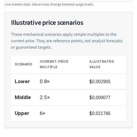
Live market data. Values may change between page loads.
Illustrative price scenarios
These mechanical scenarios apply simple multiples to the
current price. They are reference points, not analyst forecasts
or guaranteed targets.
CURRENT-PRICE
ILLUSTRATIVE
SCENARIO
MULTIPLE
VALUE
$
0.002905
Lower
0.8×
$
0.009077
Middle
2.5×
$
0.021786
Upper
6×