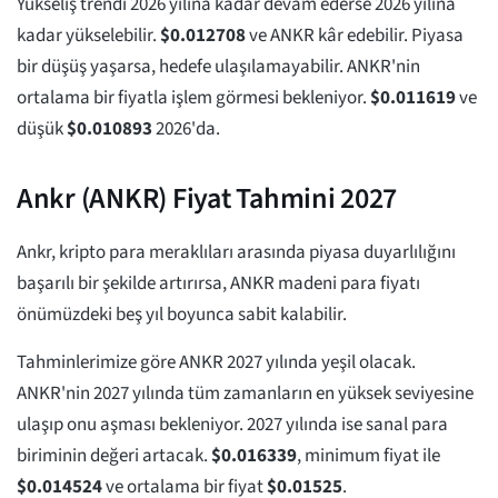
Yükseliş trendi 2026 yılına kadar devam ederse 2026 yılına
kadar yükselebilir.
$
0.012708
ve ANKR kâr edebilir. Piyasa
bir düşüş yaşarsa, hedefe ulaşılamayabilir. ANKR'nin
ortalama bir fiyatla işlem görmesi bekleniyor.
$
0.011619
ve
düşük
$
0.010893
2026'da.
Ankr (ANKR) Fiyat Tahmini 2027
Ankr, kripto para meraklıları arasında piyasa duyarlılığını
başarılı bir şekilde artırırsa, ANKR madeni para fiyatı
önümüzdeki beş yıl boyunca sabit kalabilir.
Tahminlerimize göre ANKR 2027 yılında yeşil olacak.
ANKR'nin 2027 yılında tüm zamanların en yüksek seviyesine
ulaşıp onu aşması bekleniyor. 2027 yılında ise sanal para
biriminin değeri artacak.
$
0.016339
, minimum fiyat ile
$
0.014524
ve ortalama bir fiyat
$
0.01525
.