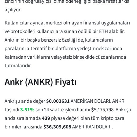
zincirinin doğrulayıcısı olma ödeneği gibi başka fırsatlar da
açılıyor.
Kullanıcılar ayrıca, merkezi olmayan finansal uygulamaları
ve protokolleri kullanıcılara sunan ödüllü bir ETH alabilir.
Ankr'ın bir başka benzersiz özelliği de, kullanıcıların
paralarını alternatif bir platforma yerleştirmek zorunda
kalmadan varlıklarını velayetsiz bir şekilde cüzdanlarında
tutmalarıdır.
Ankr (ANKR) Fiyatı
Ankr şu anda değer
$
0.003631
AMERİKAN DOLARI. ANKR
taşındı
3.51%
son 24 saatte işlem hacmi
$
5,175,798
. Ankr şu
anda sıralamada
439
piyasa değeri olan tüm kripto para
birimleri arasında
$
36,309,608
AMERİKAN DOLARI.