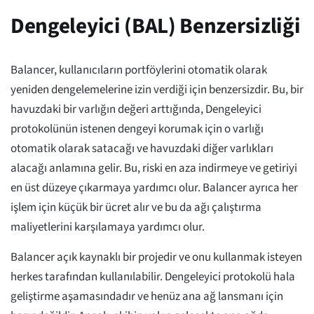
Dengeleyici (BAL) Benzersizliği
Balancer, kullanıcıların portföylerini otomatik olarak
yeniden dengelemelerine izin verdiği için benzersizdir. Bu, bir
havuzdaki bir varlığın değeri arttığında, Dengeleyici
protokolünün istenen dengeyi korumak için o varlığı
otomatik olarak satacağı ve havuzdaki diğer varlıkları
alacağı anlamına gelir. Bu, riski en aza indirmeye ve getiriyi
en üst düzeye çıkarmaya yardımcı olur. Balancer ayrıca her
işlem için küçük bir ücret alır ve bu da ağı çalıştırma
maliyetlerini karşılamaya yardımcı olur.
Balancer açık kaynaklı bir projedir ve onu kullanmak isteyen
herkes tarafından kullanılabilir. Dengeleyici protokolü hala
geliştirme aşamasındadır ve henüz ana ağ lansmanı için