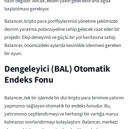
hazır değildir. Ancak, ekibin yakın gelecekte ana ağda
başlatılması gerekiyor.
Balancer, kripto para portföylerimizi yönetme şeklimizde
devrim yaratma potansiyeline sahip gelecek vaat eden bir
projedir. Ekip deneyimli ve güçlü bir yol haritasına sahip.
Balancer, önümüzdeki aylarda kesinlikle izlenmesi gereken
bir oyun.
Dengeleyici (BAL) Otomatik
Endeks Fonu
Balancer, tek bir işlemde bir dizi kripto para birimine yatırım
yapmanızı sağlayan otomatik bir endeks fonudur. Bu,
yatırımınızı çeşitlendirmeyi ve herhangi bir varlığa maruz
kalmanızı sınırlandırmayı kolaylaştırır. Balancer, merkezi