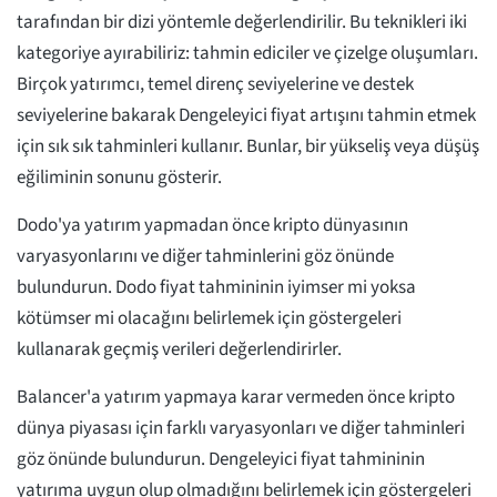
tarafından bir dizi yöntemle değerlendirilir. Bu teknikleri iki
kategoriye ayırabiliriz: tahmin ediciler ve çizelge oluşumları.
Birçok yatırımcı, temel direnç seviyelerine ve destek
seviyelerine bakarak Dengeleyici fiyat artışını tahmin etmek
için sık sık tahminleri kullanır. Bunlar, bir yükseliş veya düşüş
eğiliminin sonunu gösterir.
Dodo'ya yatırım yapmadan önce kripto dünyasının
varyasyonlarını ve diğer tahminlerini göz önünde
bulundurun. Dodo fiyat tahmininin iyimser mi yoksa
kötümser mi olacağını belirlemek için göstergeleri
kullanarak geçmiş verileri değerlendirirler.
Balancer'a yatırım yapmaya karar vermeden önce kripto
dünya piyasası için farklı varyasyonları ve diğer tahminleri
göz önünde bulundurun. Dengeleyici fiyat tahmininin
yatırıma uygun olup olmadığını belirlemek için göstergeleri