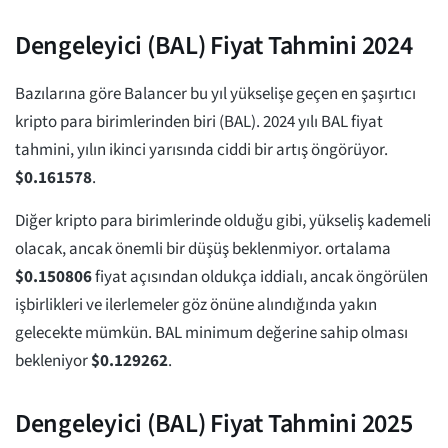
Dengeleyici (BAL) Fiyat Tahmini 2024
Bazılarına göre Balancer bu yıl yükselişe geçen en şaşırtıcı
kripto para birimlerinden biri (BAL). 2024 yılı BAL fiyat
tahmini, yılın ikinci yarısında ciddi bir artış öngörüyor.
$
0.161578
.
Diğer kripto para birimlerinde olduğu gibi, yükseliş kademeli
olacak, ancak önemli bir düşüş beklenmiyor. ortalama
$
0.150806
fiyat açısından oldukça iddialı, ancak öngörülen
işbirlikleri ve ilerlemeler göz önüne alındığında yakın
gelecekte mümkün. BAL minimum değerine sahip olması
bekleniyor
$
0.129262
.
Dengeleyici (BAL) Fiyat Tahmini 2025