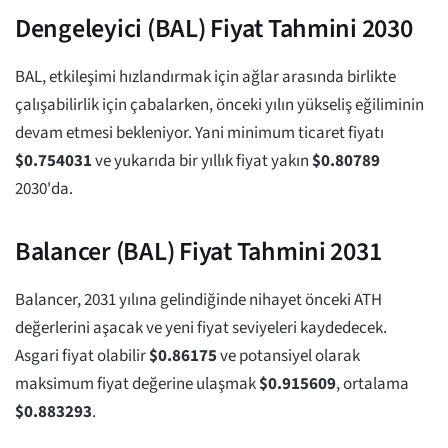
Dengeleyici (BAL) Fiyat Tahmini 2030
BAL, etkileşimi hızlandırmak için ağlar arasında birlikte
çalışabilirlik için çabalarken, önceki yılın yükseliş eğiliminin
devam etmesi bekleniyor. Yani minimum ticaret fiyatı
$
0.754031
ve yukarıda bir yıllık fiyat yakın
$
0.80789
2030'da.
Balancer (BAL) Fiyat Tahmini 2031
Balancer, 2031 yılına gelindiğinde nihayet önceki ATH
değerlerini aşacak ve yeni fiyat seviyeleri kaydedecek.
Asgari fiyat olabilir
$
0.86175
ve potansiyel olarak
maksimum fiyat değerine ulaşmak
$
0.915609
, ortalama
$
0.883293
.