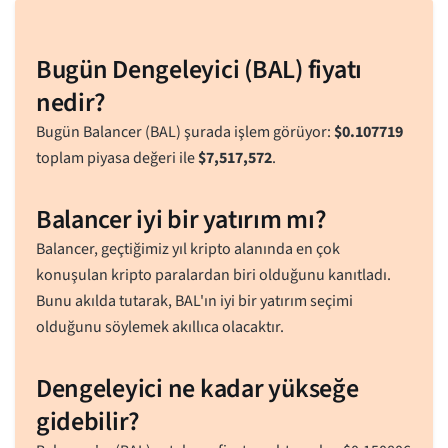
Bugün Dengeleyici (BAL) fiyatı
nedir?
Bugün Balancer (BAL) şurada işlem görüyor:
$
0.107719
toplam piyasa değeri ile
$
7,517,572
.
Balancer iyi bir yatırım mı?
Balancer, geçtiğimiz yıl kripto alanında en çok
konuşulan kripto paralardan biri olduğunu kanıtladı.
Bunu akılda tutarak, BAL'ın iyi bir yatırım seçimi
olduğunu söylemek akıllıca olacaktır.
Dengeleyici ne kadar yükseğe
gidebilir?