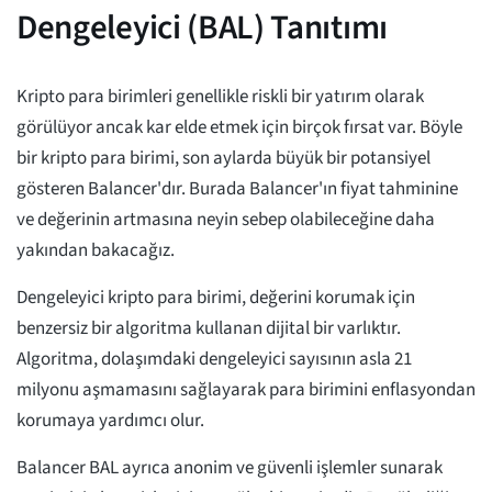
Dengeleyici (BAL) Tanıtımı
Kripto para birimleri genellikle riskli bir yatırım olarak
görülüyor ancak kar elde etmek için birçok fırsat var. Böyle
bir kripto para birimi, son aylarda büyük bir potansiyel
gösteren Balancer'dır. Burada Balancer'ın fiyat tahminine
ve değerinin artmasına neyin sebep olabileceğine daha
yakından bakacağız.
Dengeleyici kripto para birimi, değerini korumak için
benzersiz bir algoritma kullanan dijital bir varlıktır.
Algoritma, dolaşımdaki dengeleyici sayısının asla 21
milyonu aşmamasını sağlayarak para birimini enflasyondan
korumaya yardımcı olur.
Balancer BAL ayrıca anonim ve güvenli işlemler sunarak