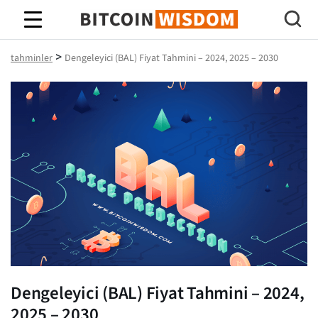
Bitcoin Bilgeliği
>
tahminler
Dengeleyici (BAL) Fiyat Tahmini – 2024, 2025 – 2030
Dengeleyici (BAL) Fiyat Tahmini – 2024,
2025 – 2030