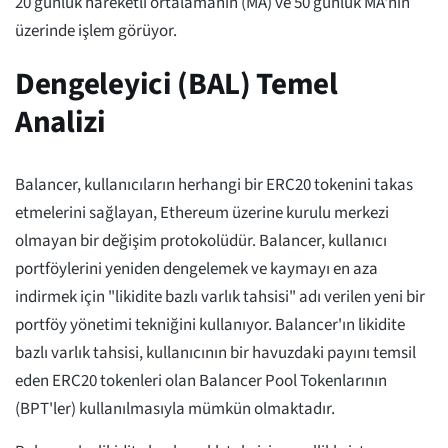
20 günlük hareketli ortalamanın (MA) ve 50 günlük MA'nın
üzerinde işlem görüyor.
Dengeleyici (BAL) Temel
Analizi
Balancer, kullanıcıların herhangi bir ERC20 tokenini takas
etmelerini sağlayan, Ethereum üzerine kurulu merkezi
olmayan bir değişim protokolüdür. Balancer, kullanıcı
portföylerini yeniden dengelemek ve kaymayı en aza
indirmek için "likidite bazlı varlık tahsisi" adı verilen yeni bir
portföy yönetimi tekniğini kullanıyor. Balancer'ın likidite
bazlı varlık tahsisi, kullanıcının bir havuzdaki payını temsil
eden ERC20 tokenleri olan Balancer Pool Tokenlarının
(BPT'ler) kullanılmasıyla mümkün olmaktadır.