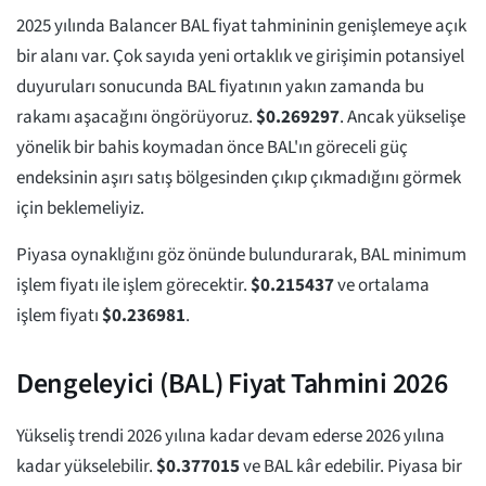
2025 yılında Balancer BAL fiyat tahmininin genişlemeye açık
bir alanı var. Çok sayıda yeni ortaklık ve girişimin potansiyel
duyuruları sonucunda BAL fiyatının yakın zamanda bu
rakamı aşacağını öngörüyoruz.
$
0.269297
. Ancak yükselişe
yönelik bir bahis koymadan önce BAL'ın göreceli güç
endeksinin aşırı satış bölgesinden çıkıp çıkmadığını görmek
için beklemeliyiz.
Piyasa oynaklığını göz önünde bulundurarak, BAL minimum
işlem fiyatı ile işlem görecektir.
$
0.215437
ve ortalama
işlem fiyatı
$
0.236981
.
Dengeleyici (BAL) Fiyat Tahmini 2026
Yükseliş trendi 2026 yılına kadar devam ederse 2026 yılına
kadar yükselebilir.
$
0.377015
ve BAL kâr edebilir. Piyasa bir