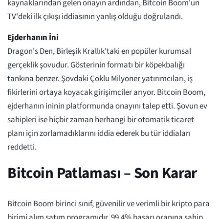
kaynaklarından gelen onayın ardından, Bitcoin Boom'un
TV'deki ilk çıkışı iddiasının yanlış olduğu doğrulandı.
Ejderhanın İni
Dragon's Den, Birleşik Krallık'taki en popüler kurumsal
gerçeklik şovudur. Gösterinin formatı bir köpekbalığı
tankına benzer. Şovdaki Çoklu Milyoner yatırımcıları, iş
fikirlerini ortaya koyacak girişimciler arıyor. Bitcoin Boom,
ejderhanın ininin platformunda onayını talep etti. Şovun ev
sahipleri ise hiçbir zaman herhangi bir otomatik ticaret
planı için zorlamadıklarını iddia ederek bu tür iddiaları
reddetti.
Bitcoin Patlaması – Son Karar
Bitcoin Boom birinci sınıf, güvenilir ve verimli bir kripto para
birimi alım satım programıdır. 99.4% başarı oranına sahip