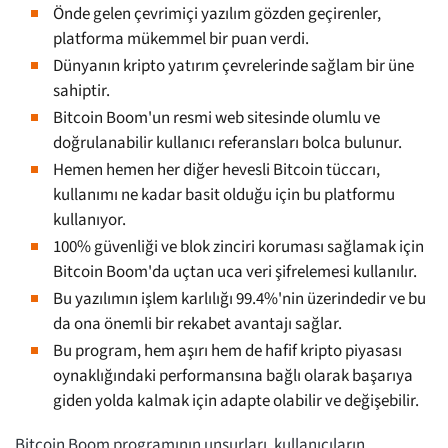
Önde gelen çevrimiçi yazılım gözden geçirenler,
platforma mükemmel bir puan verdi.
Dünyanın kripto yatırım çevrelerinde sağlam bir üne
sahiptir.
Bitcoin Boom'un resmi web sitesinde olumlu ve
doğrulanabilir kullanıcı referansları bolca bulunur.
Hemen hemen her diğer hevesli Bitcoin tüccarı,
kullanımı ne kadar basit olduğu için bu platformu
kullanıyor.
100% güvenliği ve blok zinciri koruması sağlamak için
Bitcoin Boom'da uçtan uca veri şifrelemesi kullanılır.
Bu yazılımın işlem karlılığı 99.4%'nin üzerindedir ve bu
da ona önemli bir rekabet avantajı sağlar.
Bu program, hem aşırı hem de hafif kripto piyasası
oynaklığındaki performansına bağlı olarak başarıya
giden yolda kalmak için adapte olabilir ve değişebilir.
Bitcoin Boom programının unsurları, kullanıcıların