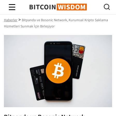
Bitcoin Bilgeliği
>
Haberler
Bitpanda ve Bosonic Network, Kurumsal Kripto Saklama
Hizmetleri Sunmak İçin Birleşiyor