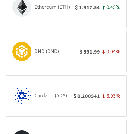
Ethereum (ETH)
0.45%
1,917.54
$
BNB (BNB)
0.04%
591.99
$
Cardano (ADA)
3.93%
0.200541
$