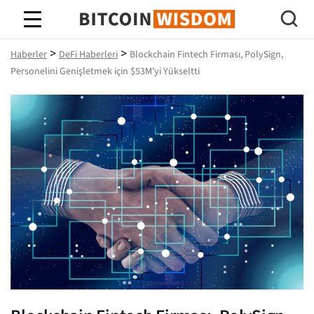
Bitcoin Bilgeliği
>
>
Haberler
DeFi Haberleri
Blockchain Fintech Firması, PolySign,
Personelini Genişletmek için $53M'yi Yükseltti