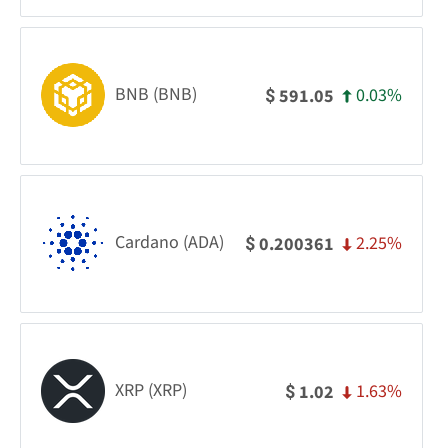
BNB (BNB)
0.03%
591.05
$
Cardano (ADA)
2.25%
0.200361
$
XRP (XRP)
1.63%
1.02
$