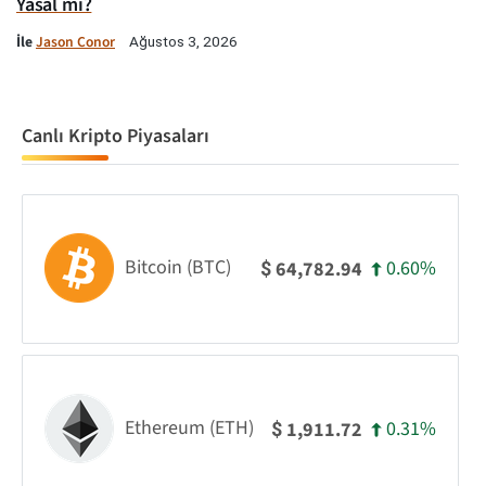
Yasal mı?
İle
Jason Conor
Ağustos 3, 2026
Canlı Kripto Piyasaları
Bitcoin (BTC)
0.60%
64,782.94
$
Ethereum (ETH)
0.31%
1,911.72
$