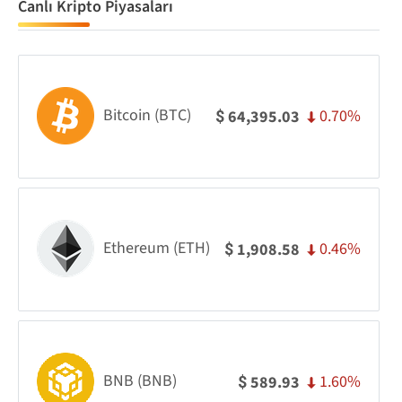
Canlı Kripto Piyasaları
Bitcoin (BTC)
0.70%
64,395.03
$
Ethereum (ETH)
0.46%
1,908.58
$
BNB (BNB)
1.60%
589.93
$