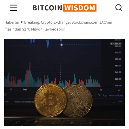
Bitcoin Bilgeliği
>
Haberler
Breaking: Crypto Exchange, Blockchain.com 3AC'nin
İflasından $270 Milyon Kaybedebilir