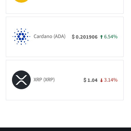
Cardano (ADA)
6.54%
0.201906
$
XRP (XRP)
3.14%
1.04
$