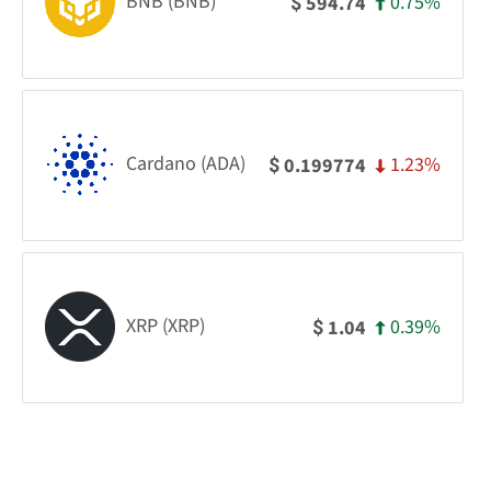
BNB (BNB)
0.75%
594.74
$
Cardano (ADA)
1.23%
0.199774
$
XRP (XRP)
0.39%
1.04
$