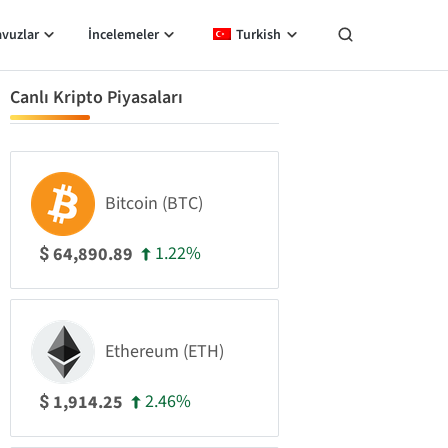
avuzlar
İncelemeler
Turkish
Canlı Kripto Piyasaları
Bitcoin (BTC)
1.22%
64,890.89
$
Ethereum (ETH)
2.46%
1,914.25
$