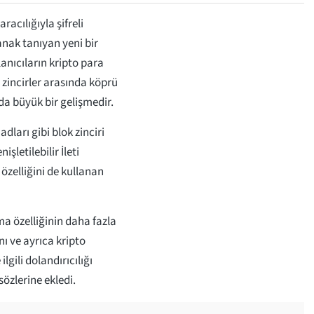
acılığıyla şifreli
anak tanıyan yeni bir
anıcıların kripto para
ı zincirler arasında köprü
a büyük bir gelişmedir.
adları gibi blok zinciri
şletilebilir İleti
zelliğini de kullanan
a özelliğinin daha fazla
nı ve ayrıca kripto
lgili dolandırıcılığı
sözlerine ekledi.