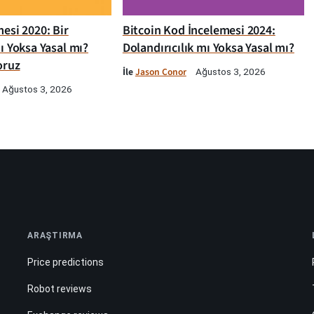
esi 2020: Bir
Bitcoin Kod İncelemesi 2024:
ı Yoksa Yasal mı?
Dolandırıcılık mı Yoksa Yasal mı?
oruz
İle
Jason Conor
Ağustos 3, 2026
Ağustos 3, 2026
ARAŞTIRMA
Price predictions
Robot reviews