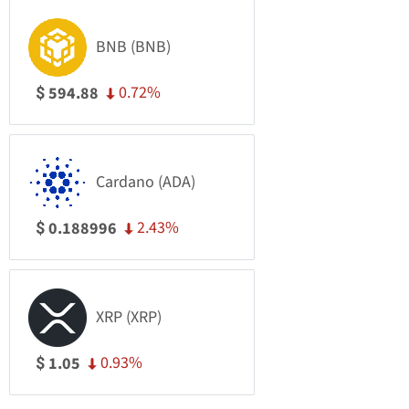
BNB (BNB)
0.72%
594.88
$
Cardano (ADA)
2.43%
0.188996
$
XRP (XRP)
0.93%
1.05
$