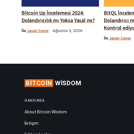
Bitcoin Up İncelemesi 2024:
BitQL İncelem
Dolandırıcılık mı Yoksa Yasal mı?
Dolandırıcı m
Kontrol ediy
İle
Jason Conor
Ağustos 3, 2026
İle
Jason Conor
BITCOIN
WISDOM
HAKKINDA
About Bitcoin Wisdom
İletişim