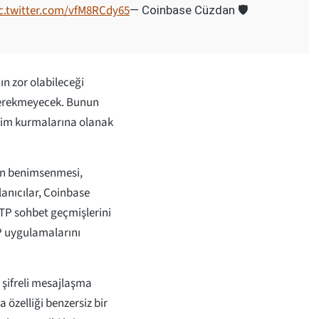
c.twitter.com/vfM8RCdy65
— Coinbase Cüzdan 🛡️
ın zor olabileceği
gerekmeyecek. Bunun
tişim kurmalarına olanak
in benimsenmesi,
lanıcılar, Coinbase
MTP sohbet geçmişlerini
P uygulamalarını
 şifreli mesajlaşma
özelliği benzersiz bir