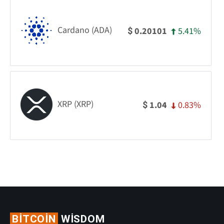
Cardano (ADA)
5.41%
0.20101
$
XRP (XRP)
0.83%
1.04
$
BITCOIN
WISDOM