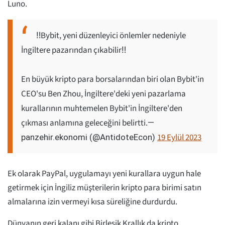
Luno.
‼️Bybit, yeni düzenleyici önlemler nedeniyle
İngiltere pazarından çıkabilir‼️
En büyük kripto para borsalarından biri olan Bybit'in
CEO'su Ben Zhou, İngiltere'deki yeni pazarlama
kurallarının muhtemelen Bybit'in İngiltere'den
çıkması anlamına geleceğini belirtti.
—
19 Eylül 2023
panzehir.ekonomi (@AntidoteEcon)
Ek olarak PayPal, uygulamayı yeni kurallara uygun hale
getirmek için İngiliz müşterilerin kripto para birimi satın
almalarına izin vermeyi kısa süreliğine durdurdu.
Dünyanın geri kalanı gibi Birleşik Krallık da kripto