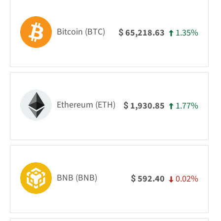
Bitcoin (BTC)
1.35%
65,218.63
$
Ethereum (ETH)
1.77%
1,930.85
$
BNB (BNB)
0.02%
592.40
$