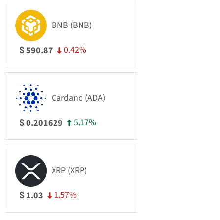
BNB (BNB)
0.42%
590.87
$
Cardano (ADA)
5.17%
0.201629
$
XRP (XRP)
1.57%
1.03
$