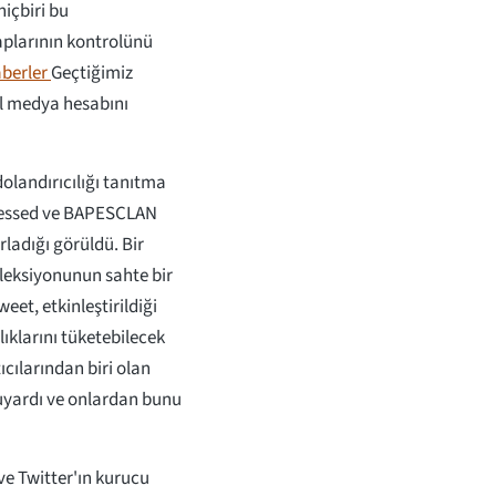
hiçbiri bu
aplarının kontrolünü
berler
Geçtiğimiz
al medya hesabını
 dolandırıcılığı tanıtma
ssessed ve BAPESCLAN
rladığı görüldü. Bir
leksiyonunun sahte bir
eet, etkinleştirildiği
lıklarını tüketebilecek
ıcılarından biri olan
uyardı ve onlardan bunu
 ve Twitter'ın kurucu