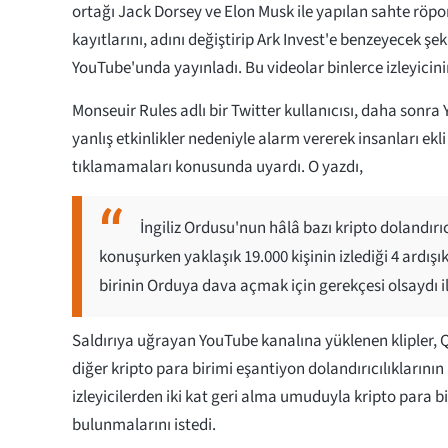
ortağı Jack Dorsey ve Elon Musk ile yapılan sahte röpor
kayıtlarını, adını değiştirip Ark Invest'e benzeyecek şe
YouTube'unda yayınladı. Bu videolar binlerce izleyicinin 
Monseuir Rules adlı bir Twitter kullanıcısı, daha sonr
yanlış etkinlikler nedeniyle alarm vererek insanları ekl
tıklamamaları konusunda uyardı. O yazdı,
İngiliz Ordusu'nun hâlâ bazı kripto dolandırı
konuşurken yaklaşık 19.000 kişinin izlediği 4 ardışı
birinin Orduya dava açmak için gerekçesi olsaydı i
Saldırıya uğrayan YouTube kanalına yüklenen klipler, 
diğer kripto para birimi eşantiyon dolandırıcılıklarının
izleyicilerden iki kat geri alma umuduyla kripto para b
bulunmalarını istedi.