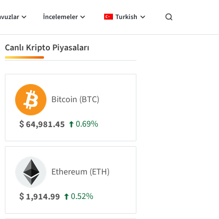
avuzlar
İncelemeler
Turkish
Canlı Kripto Piyasaları
Bitcoin (BTC)
0.69%
64,981.45
$
Ethereum (ETH)
0.52%
1,914.99
$