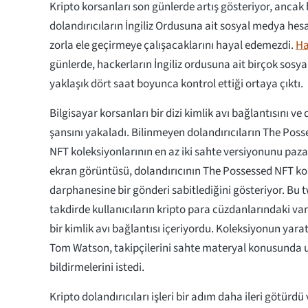
Kripto korsanları son günlerde artış gösteriyor, ancak 
dolandırıcıların İngiliz Ordusuna ait sosyal medya hes
zorla ele geçirmeye çalışacaklarını hayal edemezdi.
Ha
günlerde, hackerların İngiliz ordusuna ait birçok sosy
yaklaşık dört saat boyunca kontrol ettiği ortaya çıktı.
Bilgisayar korsanları bir dizi kimlik avı bağlantısını ve
şansını yakaladı. Bilinmeyen dolandırıcıların The Po
NFT koleksiyonlarının en az iki sahte versiyonunu paza
ekran görüntüsü, dolandırıcının The Possessed NFT ko
darphanesine bir gönderi sabitlediğini gösteriyor. Bu tw
takdirde kullanıcıların kripto para cüzdanlarındaki var
bir kimlik avı bağlantısı içeriyordu. Koleksiyonun yarat
Tom Watson, takipçilerini sahte materyal konusunda 
bildirmelerini istedi.
Kripto dolandırıcıları işleri bir adım daha ileri götürdü