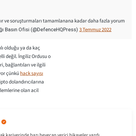
adır ve soruşturmaları tamamlanana kadar daha fazla yorum
3 Temmuz 2022
ğı Basın Ofisi (@DefenceHQPress)
ılı olduğu ya da kaç
li değil. İngiliz Ordusu o
 bağlantıları ve ilgili
ıyor çünkü
hack sayısı
ipto dolandırıcılarına
lemlerine olan acil
ak kariyerinde bazı heyecan verici hikayeler yazdı,