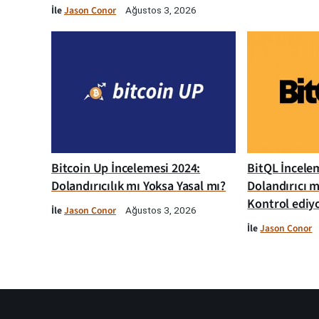
İle
Jason Conor
Ağustos 3, 2026
Bitcoin Up İncelemesi 2024:
BitQL İncelem
Dolandırıcılık mı Yoksa Yasal mı?
Dolandırıcı m
Kontrol ediy
İle
Jason Conor
Ağustos 3, 2026
İle
Jason Conor