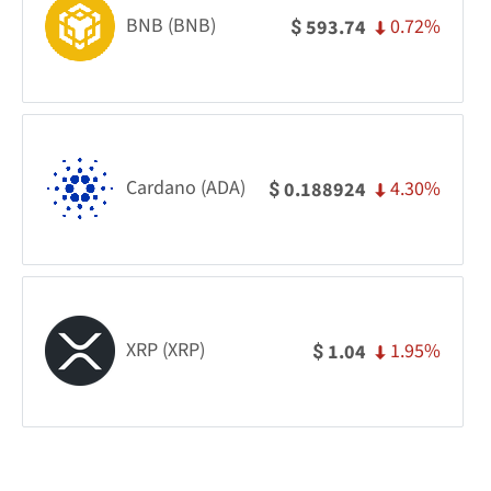
BNB (BNB)
0.72%
593.74
$
Cardano (ADA)
4.30%
0.188924
$
XRP (XRP)
1.95%
1.04
$