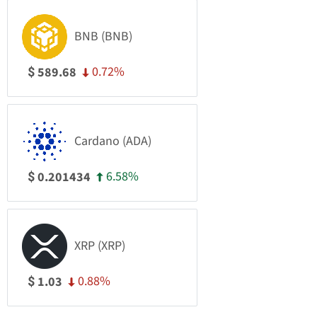
BNB (BNB)
0.72%
589.68
$
Cardano (ADA)
6.58%
0.201434
$
XRP (XRP)
0.88%
1.03
$