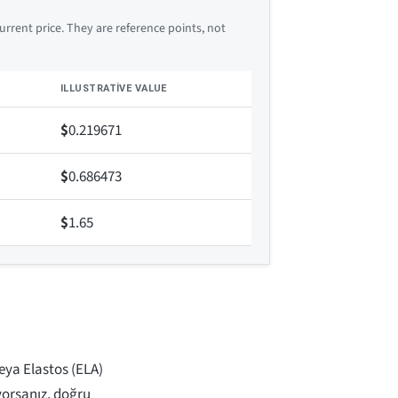
rrent price. They are reference points, not
ILLUSTRATIVE VALUE
$
0.219671
$
0.686473
$
1.65
veya Elastos (ELA)
yorsanız, doğru