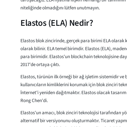
tartışacağız. ELA fiyatına ilişkin herhangi bir tahminin
niteliğinde olmadığını lütfen unutmayın.
Elastos (ELA) Nedir?
Elastos blok zincirinde, gerçek para birimi ELA olarak k
olarak bilinir. ELA temel birimdir. Elastos (ELA), madenc
para birimidir. Elastos'un blockchain teknolojisine d
2017'de ortaya çıktı.
Elastos, türünün ilk örneği bir ağ işletim sistemidir ve b
kullanıcıların kimliklerini korumak için blok zinciri tek
İnternet'i yeniden dağıtmaktır. Elastos olacak tasarım
Rong Chen'di.
Elastos'un amacı, blok zinciri teknolojisi tarafından yö
alternatif bir versiyonunu oluşturmaktır. Ticaret yapmak