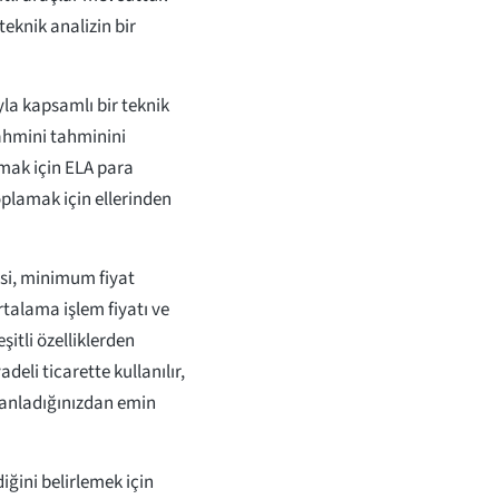
eknik analizin bir
yla kapsamlı bir teknik
tahmini tahminini
pmak için ELA para
oplamak için ellerinden
esi, minimum fiyat
rtalama işlem fiyatı ve
şitli özelliklerden
adeli ticarette kullanılır,
 anladığınızdan emin
ğini belirlemek için