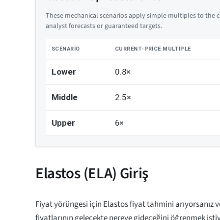
These mechanical scenarios apply simple multiples to the cu
analyst forecasts or guaranteed targets.
SCENARIO
CURRENT-PRICE MULTIPLE
Lower
0.8×
Middle
2.5×
Upper
6×
Elastos (ELA) Giriş
Fiyat yörüngesi için Elastos fiyat tahmini arıyorsanız 
fiyatlarının gelecekte nereye gideceğini öğrenmek isti