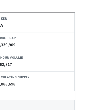
CKER
LA
RKET CAP
,339,909
-HOUR VOLUME
62,817
RCULATING SUPPLY
,088,698