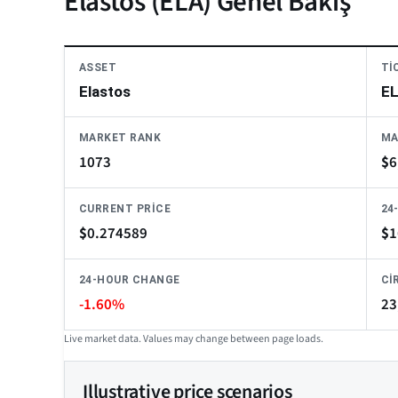
Elastos (ELA) Genel Bakış
ASSET
TI
Elastos
E
MARKET RANK
MA
1073
$
6
CURRENT PRICE
24
$
0.274589
$
1
24-HOUR CHANGE
CI
-1.60%
23
Live market data. Values may change between page loads.
Illustrative price scenarios