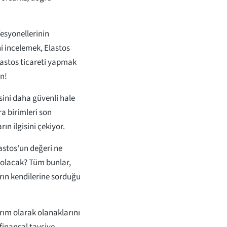
fesyonellerinin
i incelemek, Elastos
lastos ticareti yapmak
ın!
sini daha güvenli hale
ra birimleri son
n ilgisini çekiyor.
lastos'un değeri ne
 olacak? Tüm bunlar,
rın kendilerine sorduğu
ırım olarak olanaklarını