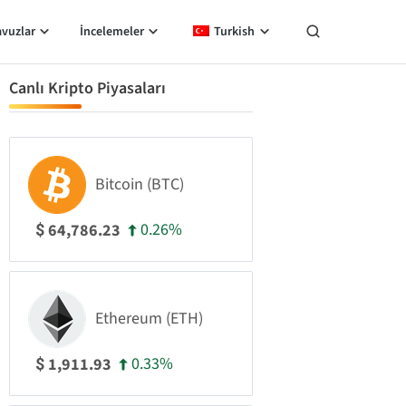
avuzlar
İncelemeler
Turkish
Canlı Kripto Piyasaları
Bitcoin (BTC)
0.26%
64,786.23
$
Ethereum (ETH)
0.33%
1,911.93
$