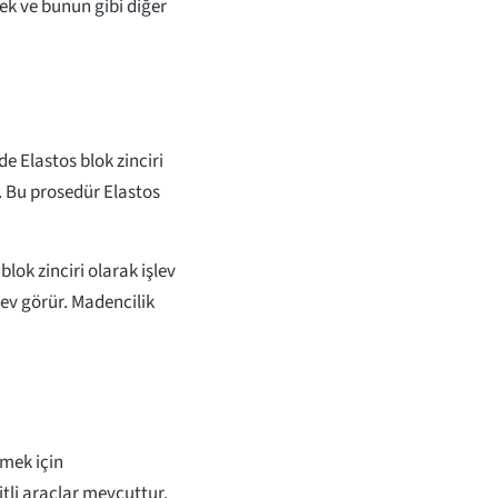
ek ve bunun gibi diğer
de Elastos blok zinciri
ir. Bu prosedür Elastos
blok zinciri olarak işlev
şlev görür. Madencilik
tmek için
itli araçlar mevcuttur.