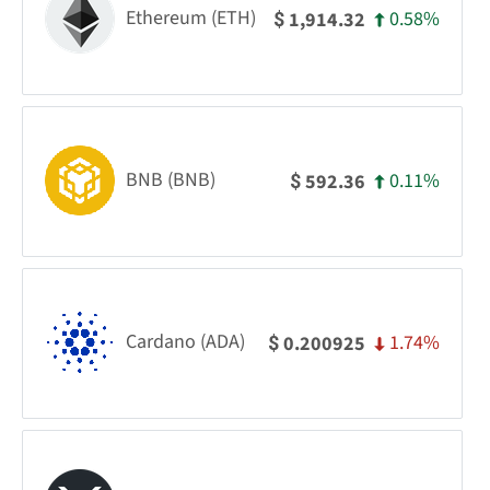
Ethereum (ETH)
0.58%
1,914.32
$
BNB (BNB)
0.11%
592.36
$
Cardano (ADA)
1.74%
0.200925
$