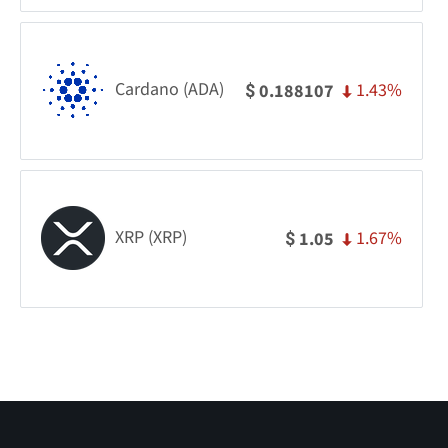
Cardano (ADA)
1.43%
0.188107
$
XRP (XRP)
1.67%
1.05
$