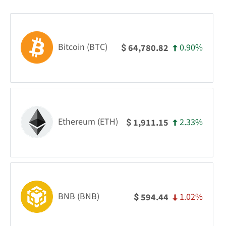
Bitcoin (BTC)
0.90%
64,780.82
$
Ethereum (ETH)
2.33%
1,911.15
$
BNB (BNB)
1.02%
594.44
$