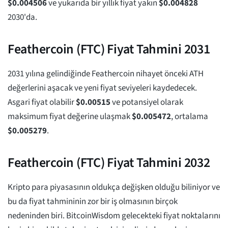
$
0.004506
ve yukarıda bir yıllık fiyat yakın
$
0.004828
2030'da.
Feathercoin (FTC) Fiyat Tahmini 2031
2031 yılına gelindiğinde Feathercoin nihayet önceki ATH
değerlerini aşacak ve yeni fiyat seviyeleri kaydedecek.
Asgari fiyat olabilir
$
0.00515
ve potansiyel olarak
maksimum fiyat değerine ulaşmak
$
0.005472
, ortalama
$
0.005279
.
Feathercoin (FTC) Fiyat Tahmini 2032
Kripto para piyasasının oldukça değişken olduğu biliniyor ve
bu da fiyat tahmininin zor bir iş olmasının birçok
nedeninden biri. BitcoinWisdom gelecekteki fiyat noktalarını