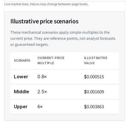
Live market data. Values may change between page loads.
Illustrative price scenarios
These mechanical scenarios apply simple multiples to the
current price. They are reference points, not analyst forecasts
or guaranteed targets.
CURRENT-PRICE
ILLUSTRATIVE
SCENARIO
MULTIPLE
VALUE
$
0.000515
Lower
0.8×
$
0.001609
Middle
2.5×
$
0.003863
Upper
6×