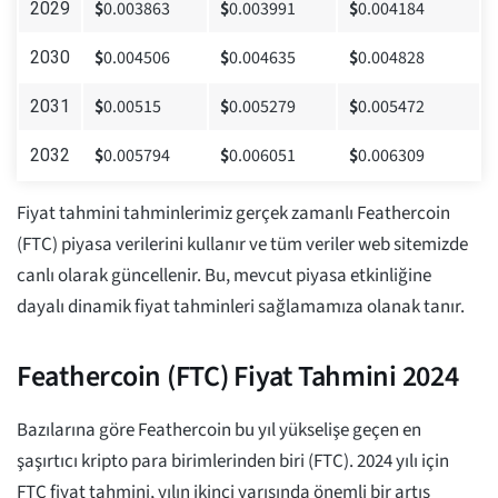
$
0.003863
$
0.003991
$
0.004184
2029
$
0.004506
$
0.004635
$
0.004828
2030
$
0.00515
$
0.005279
$
0.005472
2031
$
0.005794
$
0.006051
$
0.006309
2032
Fiyat tahmini tahminlerimiz gerçek zamanlı Feathercoin
(FTC) piyasa verilerini kullanır ve tüm veriler web sitemizde
canlı olarak güncellenir. Bu, mevcut piyasa etkinliğine
dayalı dinamik fiyat tahminleri sağlamamıza olanak tanır.
Feathercoin (FTC) Fiyat Tahmini 2024
Bazılarına göre Feathercoin bu yıl yükselişe geçen en
şaşırtıcı kripto para birimlerinden biri (FTC). 2024 yılı için
FTC fiyat tahmini, yılın ikinci yarısında önemli bir artış