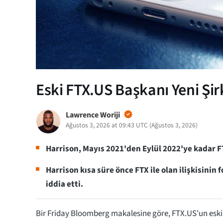
Eski FTX.US Başkanı Yeni Şir
Lawrence Woriji
Ağustos 3, 2026 at 09:43 UTC
(
Ağustos 3, 2026
)
Harrison, Mayıs 2021'den Eylül 2022'ye kadar FT
Harrison kısa süre önce FTX ile olan ilişkisinin
iddia etti.
Bir Friday Bloomberg makalesine göre, FTX.US'un eski