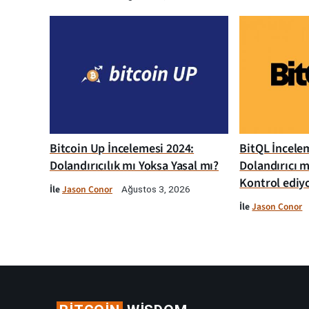
Bitcoin Up İncelemesi 2024:
BitQL İncelem
Dolandırıcılık mı Yoksa Yasal mı?
Dolandırıcı m
Kontrol ediy
İle
Jason Conor
Ağustos 3, 2026
İle
Jason Conor