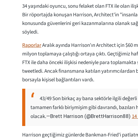
34 yaşındaki oyuncu, sonu felaket olan FTX ile olan iliş
Bir röportajda konuşan Harrison, Architect'in "insanla
konusunda güvenlerini geri kazanmalarına olanak s
söyledi.
Raporlar
Aralık ayında Harrison'ın Architect için $60 
milyon toplamaya çalıştığı ortaya çıktı. Geçtiğimiz haf
FTX ile daha önceki ilişkisi nedeniyle para toplamakta
tweetledi. Ancak finansmana katılan yatırımcılardan b
borsayla kişisel bağlantıları vardı.
43/49 Son birkaç ay bana sektörle ilgili değerl
tamamen farklı biriymişim gibi davrandı, bazıları
olacak.
14
—Brett Harrison (@BrettHarrison88)
Harrison geçtiğimiz günlerde Bankman-Fried'i patlatmak