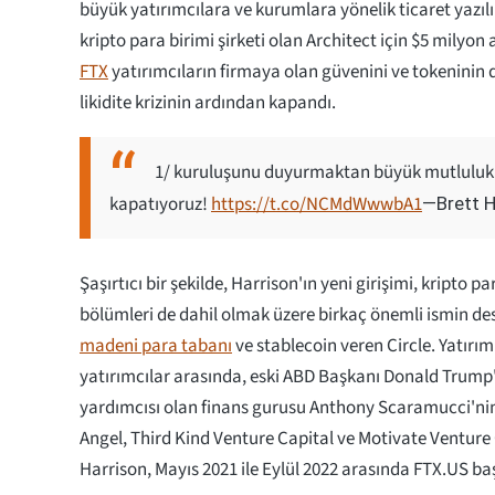
büyük yatırımcılara ve kurumlara yönelik ticaret yazıl
kripto para birimi şirketi olan Architect için $5 milyon a
FTX
yatırımcıların firmaya olan güvenini ve tokeninin d
likidite krizinin ardından kapandı.
1/ kuruluşunu duyurmaktan büyük mutlulu
kapatıyoruz!
https://t.co/NCMdWwwbA1
—Brett H
Şaşırtıcı bir şekilde, Harrison'ın yeni girişimi, kripto p
bölümleri de dahil olmak üzere birkaç önemli ismin de
madeni para tabanı
ve stablecoin veren Circle. Yatırı
yatırımcılar arasında, eski ABD Başkanı Donald Trump'
yardımcısı olan finans gurusu Anthony Scaramucci'nin
Angel, Third Kind Venture Capital ve Motivate Venture C
Harrison, Mayıs 2021 ile Eylül 2022 arasında FTX.US ba