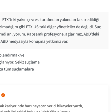
TX'teki yakın çevresi tarafından yakından takip edildiği
lmadığım gibi FTX.US'taki diğer yöneticiler de değildi. Suç
 şimdi anlıyorum. Kapsamlı profesyonel ağlarımız, ABD'deki
ve ABD medyasıyla konuşma yetkimiz var.
dolandırmak ve
lanıyor. Sekiz suçlama
ak'ta tüm suçlamalara
ak kariyerinde bazı heyecan verici hikayeler yazdı,
leri çok ilgi çekici buluyor. Web3'ün dünyayı