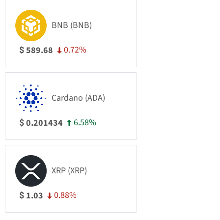
BNB (BNB)
0.72%
589.68
$
Cardano (ADA)
6.58%
0.201434
$
XRP (XRP)
0.88%
1.03
$