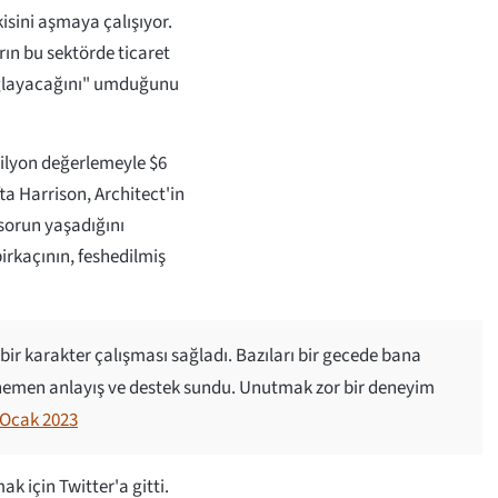
kisini aşmaya çalışıyor.
rın bu sektörde ticaret
ağlayacağını" umduğunu
milyon değerlemeyle $6
ta Harrison, Architect'in
 sorun yaşadığını
irkaçının, feshedilmiş
i bir karakter çalışması sağladı. Bazıları bir gecede bana
 hemen anlayış ve destek sundu. Unutmak zor bir deneyim
 Ocak 2023
 için Twitter'a gitti.