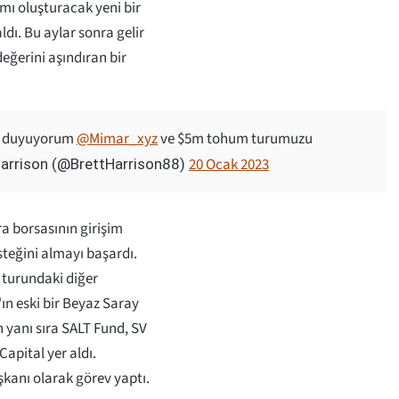
ımı oluşturacak yeni bir
ldı. Bu aylar sonra gelir
eğerini aşındıran bir
k duyuyorum
@Mimar_xyz
ve $5m tohum turumuzu
20 Ocak 2023
arrison (@BrettHarrison88)
ara borsasının girişim
steğini almayı başardı.
m turundaki diğer
ın eski bir Beyaz Saray
 yanı sıra SALT Fund, SV
apital yer aldı.
şkanı olarak görev yaptı.