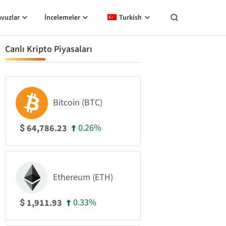
avuzlar
İncelemeler
Turkish
Canlı Kripto Piyasaları
Bitcoin (BTC)
0.26%
64,786.23
$
Ethereum (ETH)
0.33%
1,911.93
$