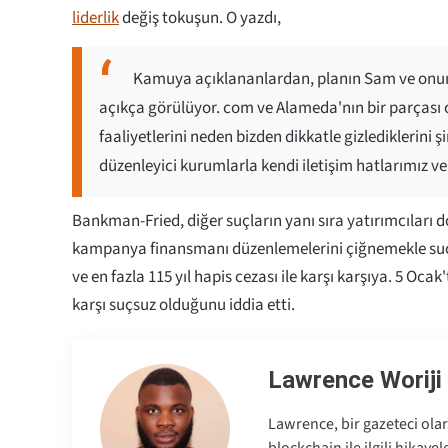
liderlik
değiş tokuşun. O yazdı,
Kamuya açıklananlardan, planın Sam ve onun F
açıkça görülüyor. com ve Alameda'nın bir parçası o
faaliyetlerini neden bizden dikkatle gizlediklerini
düzenleyici kurumlarla kendi iletişim hatlarımız 
Bankman-Fried, diğer suçların yanı sıra yatırımcıları 
kampanya finansmanı düzenlemelerini çiğnemekle suç
ve en fazla 115 yıl hapis cezası ile karşı karşıya. 5 Oc
karşı suçsuz olduğunu iddia etti.
Lawrence Woriji
Lawrence, bir gazeteci olar
blockchain ile ilgili hikaye