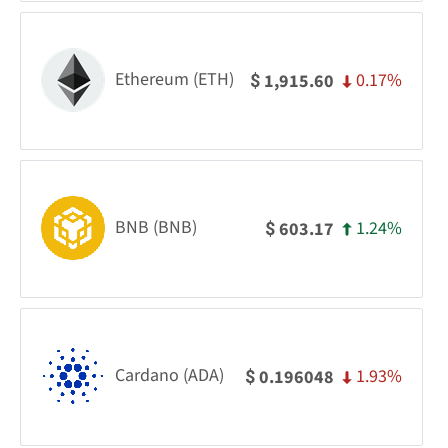
Ethereum (ETH)
0.17%
1,915.60
$
BNB (BNB)
1.24%
603.17
$
Cardano (ADA)
1.93%
0.196048
$